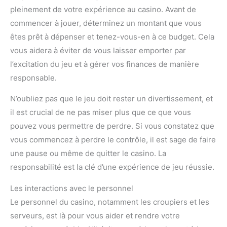
pleinement de votre expérience au casino. Avant de
commencer à jouer, déterminez un montant que vous
êtes prêt à dépenser et tenez-vous-en à ce budget. Cela
vous aidera à éviter de vous laisser emporter par
l’excitation du jeu et à gérer vos finances de manière
responsable.
N’oubliez pas que le jeu doit rester un divertissement, et
il est crucial de ne pas miser plus que ce que vous
pouvez vous permettre de perdre. Si vous constatez que
vous commencez à perdre le contrôle, il est sage de faire
une pause ou même de quitter le casino. La
responsabilité est la clé d’une expérience de jeu réussie.
Les interactions avec le personnel
Le personnel du casino, notamment les croupiers et les
serveurs, est là pour vous aider et rendre votre