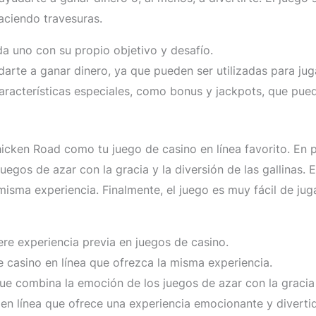
haciendo travesuras.
ada uno con su propio objetivo y desafío.
darte a ganar dinero, ya que pueden ser utilizadas para jug
aracterísticas especiales, como bonus y jackpots, que pued
icken Road como tu juego de casino en línea favorito. En p
gos de azar con la gracia y la diversión de las gallinas. E
misma experiencia. Finalmente, el juego es muy fácil de jug
iere experiencia previa en juegos de casino.
e casino en línea que ofrezca la misma experiencia.
e combina la emoción de los juegos de azar con la gracia y 
n línea que ofrece una experiencia emocionante y divertid