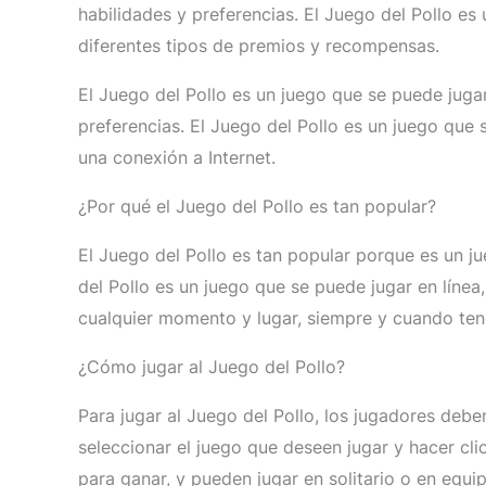
habilidades y preferencias. El Juego del Pollo e
diferentes tipos de premios y recompensas.
El Juego del Pollo es un juego que se puede juga
preferencias. El Juego del Pollo es un juego que
una conexión a Internet.
¿Por qué el Juego del Pollo es tan popular?
El Juego del Pollo es tan popular porque es un j
del Pollo es un juego que se puede jugar en líne
cualquier momento y lugar, siempre y cuando ten
¿Cómo jugar al Juego del Pollo?
Para jugar al Juego del Pollo, los jugadores debe
seleccionar el juego que deseen jugar y hacer cli
para ganar, y pueden jugar en solitario o en equip