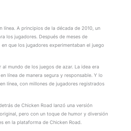
 línea. A principios de la década de 2010, un
para los jugadores. Después de meses de
a en que los jugadores experimentaban el juego
r al mundo de los juegos de azar. La idea era
 en línea de manera segura y responsable. Y lo
n línea, con millones de jugadores registrados
 detrás de Chicken Road lanzó una versión
l original, pero con un toque de humor y diversión
es en la plataforma de Chicken Road.