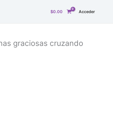
$
0.00
Acceder
inas graciosas cruzando