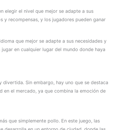
n elegir el nivel que mejor se adapte a sus
ios y recompensas, y los jugadores pueden ganar
l idioma que mejor se adapte a sus necesidades y
en jugar en cualquier lugar del mundo donde haya
y divertida. Sin embargo, hay uno que se destaca
ad en el mercado, ya que combina la emoción de
más que simplemente pollo. En este juego, las
se desarrolla en un entorno de ciudad, donde las