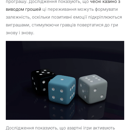
програшу. Дослідження показують, що
чесні казино з
виводом грошей
ці переживання можуть формувати
залежність, оскільки позитивні емоції підкріплюються
виграшами, стимулюючи гравців повертатися до гри
знову і знову.
Дослідження показують, що азартні ігри активують