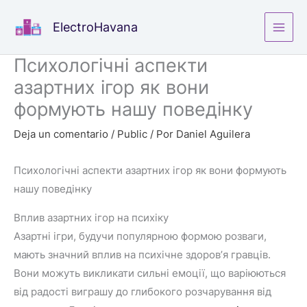
Ir
ElectroHavana
al
contenido
Психологічні аспекти
азартних ігор як вони
формують нашу поведінку
Deja un comentario
/
Public
/ Por
Daniel Aguilera
Психологічні аспекти азартних ігор як вони формують
нашу поведінку
Вплив азартних ігор на психіку
Азартні ігри, будучи популярною формою розваги,
мають значний вплив на психічне здоров’я гравців.
Вони можуть викликати сильні емоції, що варіюються
від радості виграшу до глибокого розчарування від