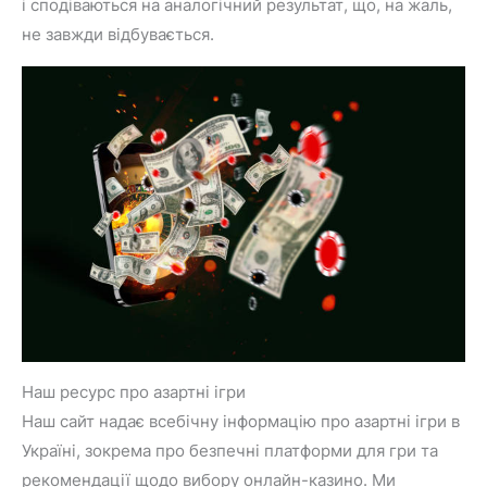
і сподіваються на аналогічний результат, що, на жаль,
не завжди відбувається.
Наш ресурс про азартні ігри
Наш сайт надає всебічну інформацію про азартні ігри в
Україні, зокрема про безпечні платформи для гри та
рекомендації щодо вибору онлайн-казино. Ми