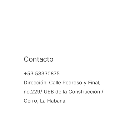
Contacto
+53 53330875
Dirección: Calle Pedroso y Final,
no.229/ UEB de la Construcción /
Cerro, La Habana.