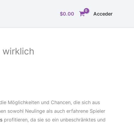
$
0.00
Acceder
wirklich
 die Möglichkeiten und Chancen, die sich aus
n sowohl Neulinge als auch erfahrene Spieler
as
profitieren, da sie so ein unbeschränktes und