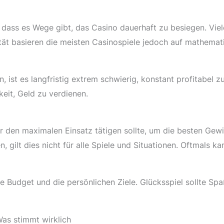
, dass es Wege gibt, das Casino dauerhaft zu besiegen. Vie
ität basieren die meisten Casinospiele jedoch auf mathema
 ist es langfristig extrem schwierig, konstant profitabel zu
eit, Geld zu verdienen.
er den maximalen Einsatz tätigen sollte, um die besten Gewi
, gilt dies nicht für alle Spiele und Situationen. Oftmals ka
ne Budget und die persönlichen Ziele. Glücksspiel sollte Sp