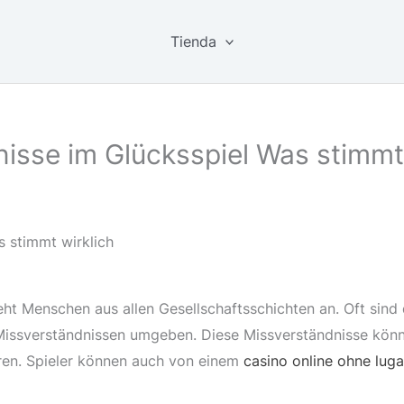
Tienda
sse im Glücksspiel Was stimmt 
 stimmt wirklich
eht Menschen aus allen Gesellschaftsschichten an. Oft sind
issverständnissen umgeben. Diese Missverständnisse könne
ren. Spieler können auch von einem
casino online ohne lug