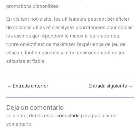
promotions disponibles.
En visitant notre site, les utilisateurs peuvent bénéficier
de conseils utiles et d’analyses approfondies pour choisir
les casinos qui répondent le mieux à leurs attentes.
Notre objectif est de maximiser l’expérience de jeu de
chacun, tout en garantissant un environnement de jeu
sécurisé et fiable.
←
Entrada anterior
Entrada siguiente
→
Deja un comentario
Lo siento, debes estar
conectado
para publicar un
comentario.