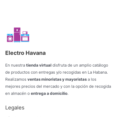
Electro Havana
En nuestra
tienda virtual
disfruta de un amplio catálogo
de productos con entregas y/o recogidas en La Habana.
Realizamos
ventas minoristas y mayoristas
a los
mejores precios del mercado y con la opción de recogida
en almacén o
entrega a domicilio
.
Legales