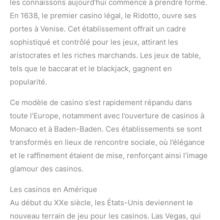
les connaissons aujourd’hui commence à prendre forme.
En 1638, le premier casino légal, le Ridotto, ouvre ses
portes à Venise. Cet établissement offrait un cadre
sophistiqué et contrôlé pour les jeux, attirant les
aristocrates et les riches marchands. Les jeux de table,
tels que le baccarat et le blackjack, gagnent en
popularité.
Ce modèle de casino s’est rapidement répandu dans
toute l’Europe, notamment avec l’ouverture de casinos à
Monaco et à Baden-Baden. Ces établissements se sont
transformés en lieux de rencontre sociale, où l’élégance
et le raffinement étaient de mise, renforçant ainsi l’image
glamour des casinos.
Les casinos en Amérique
Au début du XXe siècle, les États-Unis deviennent le
nouveau terrain de jeu pour les casinos. Las Vegas, qui