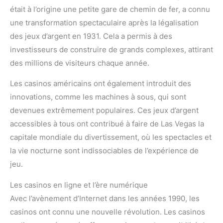
était à l’origine une petite gare de chemin de fer, a connu
une transformation spectaculaire après la légalisation
des jeux d’argent en 1931. Cela a permis à des
investisseurs de construire de grands complexes, attirant
des millions de visiteurs chaque année.
Les casinos américains ont également introduit des
innovations, comme les machines à sous, qui sont
devenues extrêmement populaires. Ces jeux d’argent
accessibles à tous ont contribué à faire de Las Vegas la
capitale mondiale du divertissement, où les spectacles et
la vie nocturne sont indissociables de l’expérience de
jeu.
Les casinos en ligne et l’ère numérique
Avec l’avènement d’Internet dans les années 1990, les
casinos ont connu une nouvelle révolution. Les casinos