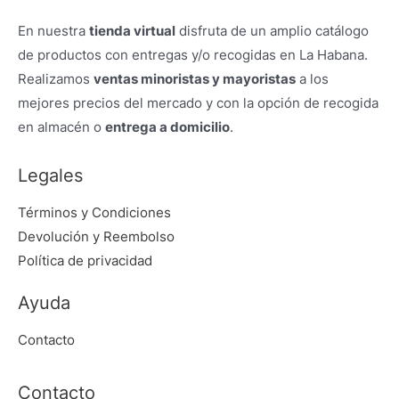
En nuestra
tienda virtual
disfruta de un amplio catálogo
de productos con entregas y/o recogidas en La Habana.
Realizamos
ventas minoristas y mayoristas
a los
mejores precios del mercado y con la opción de recogida
en almacén o
entrega a domicilio
.
Legales
Términos y Condiciones
Devolución y Reembolso
Política de privacidad
Ayuda
Contacto
Contacto