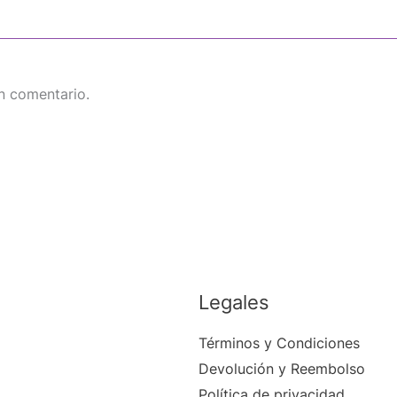
n comentario.
Legales
Términos y Condiciones
Devolución y Reembolso
Política de privacidad