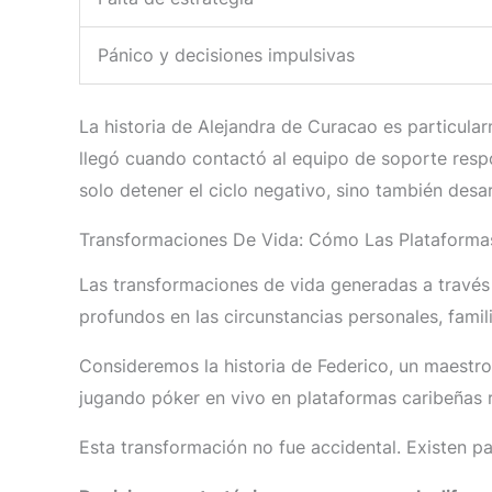
Pánico y decisiones impulsivas
La historia de Alejandra de Curacao es particula
llegó cuando contactó al equipo de soporte resp
solo detener el ciclo negativo, sino también desa
Transformaciones De Vida: Cómo Las Plataforma
Las transformaciones de vida generadas a través
profundos en las circunstancias personales, famil
Consideremos la historia de Federico, un maestr
jugando póker en vivo en plataformas caribeñas r
Esta transformación no fue accidental. Existen p