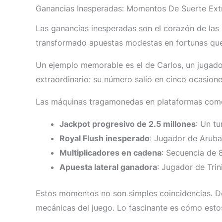
Ganancias Inesperadas: Momentos De Suerte Extr
Las ganancias inesperadas son el corazón de las
transformado apuestas modestas en fortunas que
Un ejemplo memorable es el de Carlos, un jugado
extraordinario: su número salió en cinco ocasion
Las máquinas tragamonedas en plataformas co
Jackpot progresivo de 2.5 millones
: Un t
Royal Flush inesperado
: Jugador de Aruba
Multiplicadores en cadena
: Secuencia de 8
Apuesta lateral ganadora
: Jugador de Tri
Estos momentos no son simples coincidencias. Det
mecánicas del juego. Lo fascinante es cómo estos