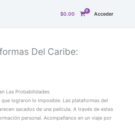
$
0.00
Acceder
ormas Del Caribe:
an Las Probabilidades
 que lograron lo imposible. Las plataformas del
arecen sacados de una película. A través de estas
sformación personal. Acompañanos en un viaje por