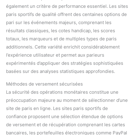
également un critère de performance essentiel. Les sites
paris sportifs de qualité offrent des centaines options de
pari sur les événements majeurs, comprenant les
résultats classiques, les cotes handicap, les scores
totaux, les marqueurs et de multiples types de paris
additionnels. Cette variété enrichit considérablement
l’expérience utilisateur et permet aux parieurs
expérimentés d’appliquer des stratégies sophistiquées
basées sur des analyses statistiques approfondies.
Méthodes de versement sécurisées
La sécurité des opérations monétaires constitue une
préoccupation majeure au moment de sélectionner d’une
site de paris en ligne. Les sites paris sportifs de
confiance proposent une sélection étendue de options
de versement et de récupération comprenant les cartes
bancaires, les portefeuilles électroniques comme PayPal