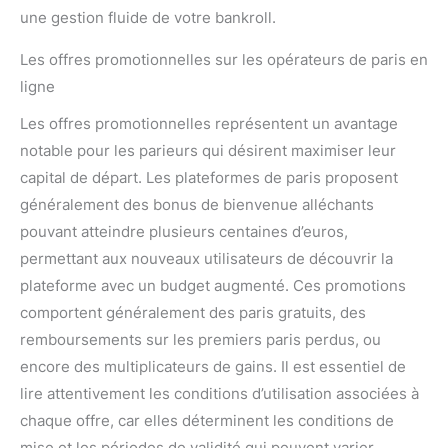
une gestion fluide de votre bankroll.
Les offres promotionnelles sur les opérateurs de paris en
ligne
Les offres promotionnelles représentent un avantage
notable pour les parieurs qui désirent maximiser leur
capital de départ. Les plateformes de paris proposent
généralement des bonus de bienvenue alléchants
pouvant atteindre plusieurs centaines d’euros,
permettant aux nouveaux utilisateurs de découvrir la
plateforme avec un budget augmenté. Ces promotions
comportent généralement des paris gratuits, des
remboursements sur les premiers paris perdus, ou
encore des multiplicateurs de gains. Il est essentiel de
lire attentivement les conditions d’utilisation associées à
chaque offre, car elles déterminent les conditions de