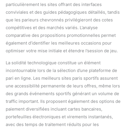
particulièrement les sites offrant des interfaces
conviviales et des guides pédagogiques détaillés, tandis
que les parieurs chevronnés privilégieront des cotes
compétitives et des marchés variés. L’analyse
comparative des propositions promotionnelles permet
également d’identifier les meilleures occasions pour
optimiser votre mise initiale et étendre l’session de jeu.
La solidité technologique constitue un élément
incontournable lors de la sélection d’une plateforme de
pari en ligne. Les meilleurs sites paris sportifs assurent
une accessibilité permanente de leurs offres, même lors
des grands événements sportifs générant un volume de
traffic important. Ils proposent également des options de
paiement diversifiées incluant cartes bancaires,
portefeuilles électroniques et virements instantanés,
avec des temps de traitement réduits pour les