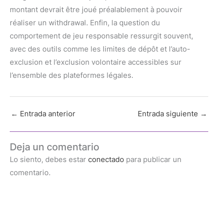
montant devrait être joué préalablement à pouvoir
réaliser un withdrawal. Enfin, la question du
comportement de jeu responsable ressurgit souvent,
avec des outils comme les limites de dépôt et l’auto-
exclusion et l’exclusion volontaire accessibles sur
l’ensemble des plateformes légales.
←
Entrada anterior
Entrada siguiente
→
Deja un comentario
Lo siento, debes estar
conectado
para publicar un
comentario.