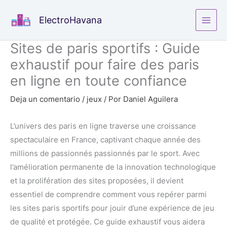
Ir
ElectroHavana
al
contenido
Sites de paris sportifs : Guide
exhaustif pour faire des paris
en ligne en toute confiance
Deja un comentario
/
jeux
/ Por
Daniel Aguilera
L’univers des paris en ligne traverse une croissance
spectaculaire en France, captivant chaque année des
millions de passionnés passionnés par le sport. Avec
l’amélioration permanente de la innovation technologique
et la prolifération des sites proposées, il devient
essentiel de comprendre comment vous repérer parmi
les sites paris sportifs pour jouir d’une expérience de jeu
de qualité et protégée. Ce guide exhaustif vous aidera