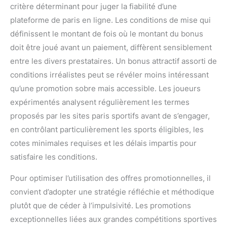
critère déterminant pour juger la fiabilité d’une
plateforme de paris en ligne. Les conditions de mise qui
définissent le montant de fois où le montant du bonus
doit être joué avant un paiement, diffèrent sensiblement
entre les divers prestataires. Un bonus attractif assorti de
conditions irréalistes peut se révéler moins intéressant
qu’une promotion sobre mais accessible. Les joueurs
expérimentés analysent régulièrement les termes
proposés par les sites paris sportifs avant de s’engager,
en contrôlant particulièrement les sports éligibles, les
cotes minimales requises et les délais impartis pour
satisfaire les conditions.
Pour optimiser l’utilisation des offres promotionnelles, il
convient d’adopter une stratégie réfléchie et méthodique
plutôt que de céder à l’impulsivité. Les promotions
exceptionnelles liées aux grandes compétitions sportives