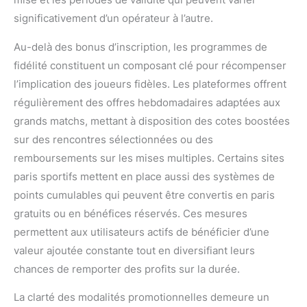
mise et les périodes de validité qui peuvent varier
significativement d’un opérateur à l’autre.
Au-delà des bonus d’inscription, les programmes de
fidélité constituent un composant clé pour récompenser
l’implication des joueurs fidèles. Les plateformes offrent
régulièrement des offres hebdomadaires adaptées aux
grands matchs, mettant à disposition des cotes boostées
sur des rencontres sélectionnées ou des
remboursements sur les mises multiples. Certains sites
paris sportifs mettent en place aussi des systèmes de
points cumulables qui peuvent être convertis en paris
gratuits ou en bénéfices réservés. Ces mesures
permettent aux utilisateurs actifs de bénéficier d’une
valeur ajoutée constante tout en diversifiant leurs
chances de remporter des profits sur la durée.
La clarté des modalités promotionnelles demeure un