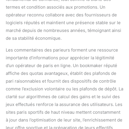
termes et condition associés aux promotions. Un
opérateur reconnu collabore avec des fournisseurs de
logiciels réputés et maintient une présence stable sur le
marché depuis de nombreuses années, témoignant ainsi
de sa stabilité économique.
Les commentaires des parieurs forment une ressource
importante d’informations pour apprécier la légitimité
d’un opérateur de paris en ligne. Un bookmaker réputé
affiche des quotas avantageux, établit des plafonds de
pari raisonnables et fournit des dispositifs de contrôle
comme l’exclusion volontaire ou les plafonds de dépôt. La
clarté sur algorithmes de calcul des gains et le suivi des
jeux effectués renforce la assurance des utilisateurs. Les
sites paris sportifs de haut niveau mettent constamment
à jour dans l’optimisation de leur site, l’enrichissement de
leur offre sportive et la préparation de leurs effectifs