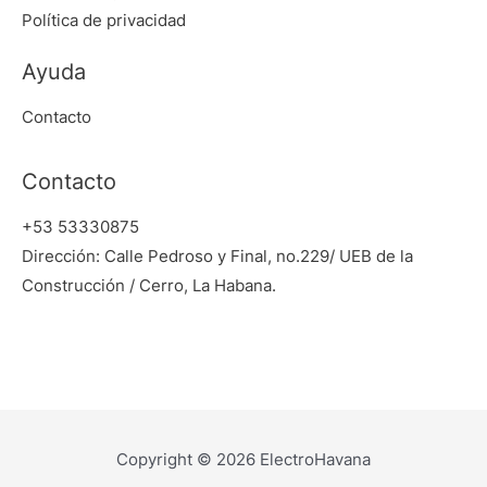
Política de privacidad
Ayuda
Contacto
Contacto
+53 53330875
Dirección: Calle Pedroso y Final, no.229/ UEB de la
Construcción / Cerro, La Habana.
Copyright © 2026 ElectroHavana