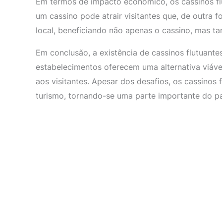
Em termos de impacto econômico, os cassinos fl
um cassino pode atrair visitantes que, de outra f
local, beneficiando não apenas o cassino, mas ta
Em conclusão, a existência de cassinos flutuante
estabelecimentos oferecem uma alternativa viá
aos visitantes. Apesar dos desafios, os cassinos 
turismo, tornando-se uma parte importante do p