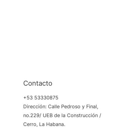
Contacto
+53 53330875
Dirección: Calle Pedroso y Final,
no.229/ UEB de la Construcción /
Cerro, La Habana.