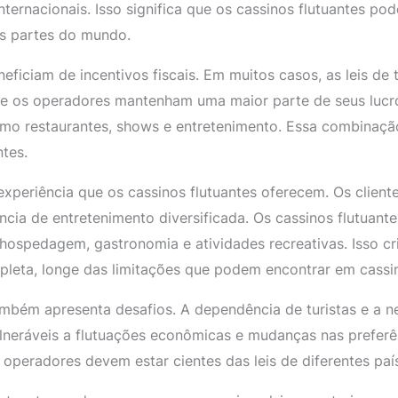
internacionais. Isso significa que os cassinos flutuantes
sas partes do mundo.
eficiam de incentivos fiscais. Em muitos casos, as leis de
que os operadores mantenham uma maior parte de seus lucro
como restaurantes, shows e entretenimento. Essa combinação
ntes.
experiência que os cassinos flutuantes oferecem. Os clie
ia de entretenimento diversificada. Os cassinos flutuant
ospedagem, gastronomia e atividades recreativas. Isso cri
eta, longe das limitações que podem encontrar em cassino
ambém apresenta desafios. A dependência de turistas e a n
lneráveis a flutuações econômicas e mudanças nas preferê
operadores devem estar cientes das leis de diferentes país