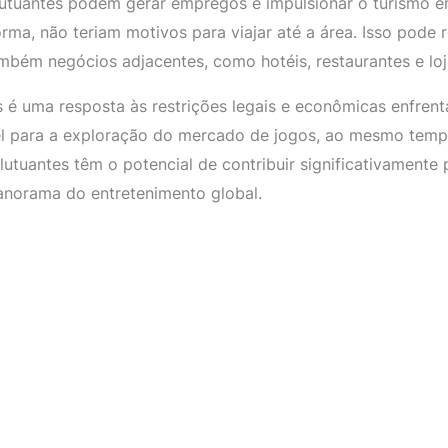
utuantes podem gerar empregos e impulsionar o turismo e
orma, não teriam motivos para viajar até a área. Isso pode
mbém negócios adjacentes, como hotéis, restaurantes e loj
s é uma resposta às restrições legais e econômicas enfren
vel para a exploração do mercado de jogos, ao mesmo tem
flutuantes têm o potencial de contribuir significativamente 
anorama do entretenimento global.