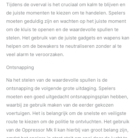
Tijdens de overval is het cruciaal om kalm te blijven en
de juiste momenten te kiezen om te handelen. Spelers
moeten geduldig zijn en wachten op het juiste moment
om de kluis te openen en de waardevolle spullen te
stelen. Het gebruik van de juiste gadgets en wapens kan
helpen om de bewakers te neutraliseren zonder al te
veel alarm te veroorzaken.
Ontsnapping
Na het stelen van de waardevolle spullen is de
ontsnapping de volgende grote uitdaging. Spelers
moeten een goed uitgedacht ontsnappingsplan hebben,
waarbij ze gebruik maken van de eerder gekozen
voertuigen. Het is belangrijk om de snelste en veiligste
route te kiezen om de politie te ontvluchten. Het gebruik
van de Oppressor Mk II kan hierbij van groot belang zijn,