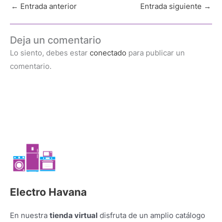
←
Entrada anterior
Entrada siguiente
→
Deja un comentario
Lo siento, debes estar
conectado
para publicar un
comentario.
Electro Havana
En nuestra
tienda virtual
disfruta de un amplio catálogo