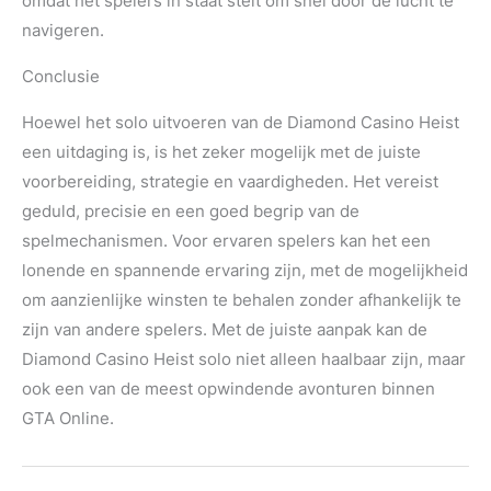
omdat het spelers in staat stelt om snel door de lucht te
navigeren.
Conclusie
Hoewel het solo uitvoeren van de Diamond Casino Heist
een uitdaging is, is het zeker mogelijk met de juiste
voorbereiding, strategie en vaardigheden. Het vereist
geduld, precisie en een goed begrip van de
spelmechanismen. Voor ervaren spelers kan het een
lonende en spannende ervaring zijn, met de mogelijkheid
om aanzienlijke winsten te behalen zonder afhankelijk te
zijn van andere spelers. Met de juiste aanpak kan de
Diamond Casino Heist solo niet alleen haalbaar zijn, maar
ook een van de meest opwindende avonturen binnen
GTA Online.