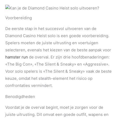
Voorbereiding
De eerste stap in het succesvol uitvoeren van de
Diamond Casino Heist solo is een goede voorbereiding.
Spelers moeten de juiste uitrusting en voertuigen
selecteren, evenals het kiezen van de beste aanpak voor
hamster run
de overval. Er zijn drie hoofdbenaderingen:
«The Big Con», «The Silent & Sneaky» en «Aggressive».
Voor solo spelers is «The Silent & Sneaky» vaak de beste
keuze, omdat het stealth-element het risico op
confrontaties vermindert.
Benodigdheden
Voordat je de overval begint, moet je zorgen voor de
juiste uitrusting. Dit omvat een goede outfit, wapens en