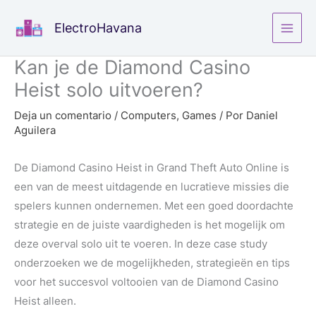
Ir
ElectroHavana
al
contenido
Kan je de Diamond Casino
Heist solo uitvoeren?
Deja un comentario
/
Computers, Games
/ Por
Daniel
Aguilera
De Diamond Casino Heist in Grand Theft Auto Online is
een van de meest uitdagende en lucratieve missies die
spelers kunnen ondernemen. Met een goed doordachte
strategie en de juiste vaardigheden is het mogelijk om
deze overval solo uit te voeren. In deze case study
onderzoeken we de mogelijkheden, strategieën en tips
voor het succesvol voltooien van de Diamond Casino
Heist alleen.