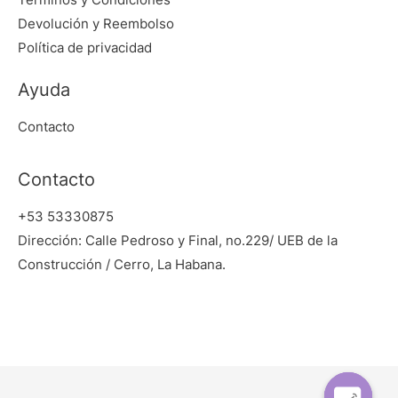
Devolución y Reembolso
Política de privacidad
Ayuda
Contacto
Contacto
+53 53330875
Dirección: Calle Pedroso y Final, no.229/ UEB de la
Construcción / Cerro, La Habana.