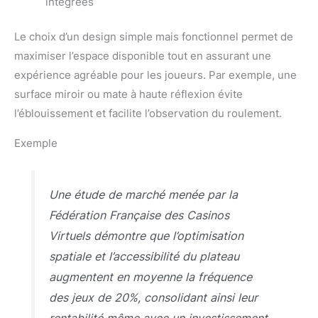
intégrées
Le choix d’un design simple mais fonctionnel permet de
maximiser l’espace disponible tout en assurant une
expérience agréable pour les joueurs. Par exemple, une
surface miroir ou mate à haute réflexion évite
l’éblouissement et facilite l’observation du roulement.
Exemple
Une étude de marché menée par la
Fédération Française des Casinos
Virtuels démontre que l’optimisation
spatiale et l’accessibilité du plateau
augmentent en moyenne la fréquence
des jeux de 20%, consolidant ainsi leur
rentabilité même avec un investissement