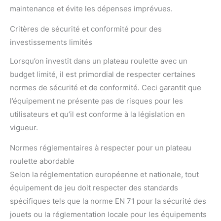
maintenance et évite les dépenses imprévues.
Critères de sécurité et conformité pour des
investissements limités
Lorsqu’on investit dans un plateau roulette avec un
budget limité, il est primordial de respecter certaines
normes de sécurité et de conformité. Ceci garantit que
l’équipement ne présente pas de risques pour les
utilisateurs et qu’il est conforme à la législation en
vigueur.
Normes réglementaires à respecter pour un plateau
roulette abordable
Selon la réglementation européenne et nationale, tout
équipement de jeu doit respecter des standards
spécifiques tels que la norme EN 71 pour la sécurité des
jouets ou la réglementation locale pour les équipements