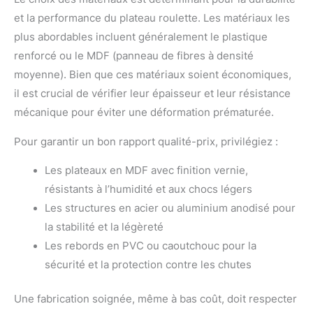
et la performance du plateau roulette. Les matériaux les
plus abordables incluent généralement le plastique
renforcé ou le MDF (panneau de fibres à densité
moyenne). Bien que ces matériaux soient économiques,
il est crucial de vérifier leur épaisseur et leur résistance
mécanique pour éviter une déformation prématurée.
Pour garantir un bon rapport qualité-prix, privilégiez :
Les plateaux en MDF avec finition vernie,
résistants à l’humidité et aux chocs légers
Les structures en acier ou aluminium anodisé pour
la stabilité et la légèreté
Les rebords en PVC ou caoutchouc pour la
sécurité et la protection contre les chutes
Une fabrication soignée, même à bas coût, doit respecter