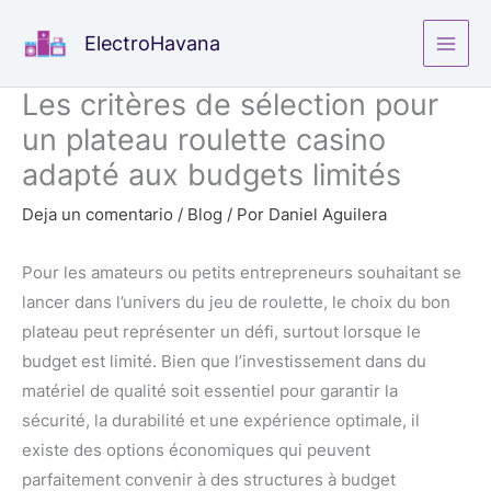
Ir
ElectroHavana
al
contenido
Les critères de sélection pour
un plateau roulette casino
adapté aux budgets limités
Deja un comentario
/
Blog
/ Por
Daniel Aguilera
Pour les amateurs ou petits entrepreneurs souhaitant se
lancer dans l’univers du jeu de roulette, le choix du bon
plateau peut représenter un défi, surtout lorsque le
budget est limité. Bien que l’investissement dans du
matériel de qualité soit essentiel pour garantir la
sécurité, la durabilité et une expérience optimale, il
existe des options économiques qui peuvent
parfaitement convenir à des structures à budget