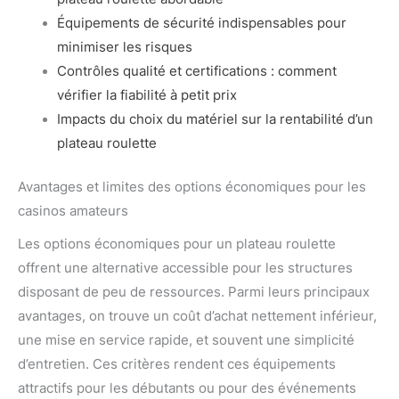
Équipements de sécurité indispensables pour
minimiser les risques
Contrôles qualité et certifications : comment
vérifier la fiabilité à petit prix
Impacts du choix du matériel sur la rentabilité d’un
plateau roulette
Avantages et limites des options économiques pour les
casinos amateurs
Les options économiques pour un plateau roulette
offrent une alternative accessible pour les structures
disposant de peu de ressources. Parmi leurs principaux
avantages, on trouve un coût d’achat nettement inférieur,
une mise en service rapide, et souvent une simplicité
d’entretien. Ces critères rendent ces équipements
attractifs pour les débutants ou pour des événements