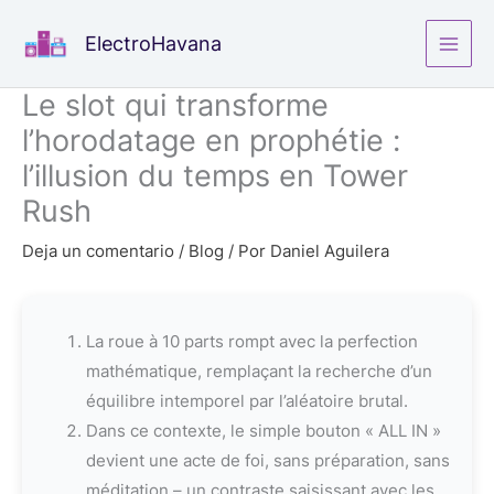
Ir
ElectroHavana
al
contenido
Le slot qui transforme
l’horodatage en prophétie :
l’illusion du temps en Tower
Rush
Deja un comentario
/
Blog
/ Por
Daniel Aguilera
La roue à 10 parts rompt avec la perfection
mathématique, remplaçant la recherche d’un
équilibre intemporel par l’aléatoire brutal.
Dans ce contexte, le simple bouton « ALL IN »
devient une acte de foi, sans préparation, sans
méditation – un contraste saisissant avec les