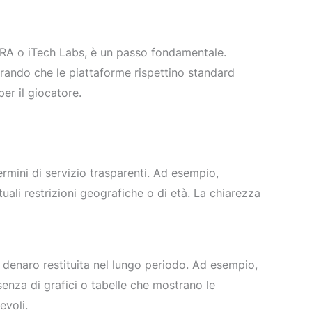
OGRA o iTech Labs, è un passo fondamentale.
urando che le piattaforme rispettino standard
per il giocatore.
rmini di servizio trasparenti. Ad esempio,
uali restrizioni geografiche o di età. La chiarezza
i denaro restituita nel lungo periodo. Ad esempio,
senza di grafici o tabelle che mostrano le
evoli.