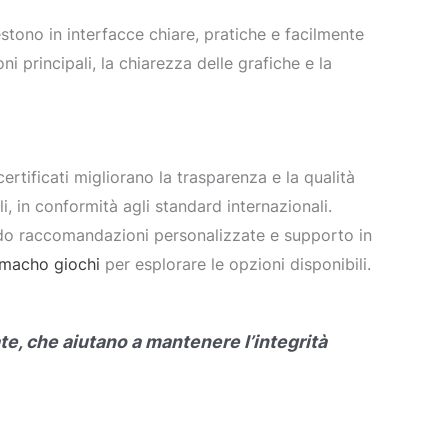
tono in interfacce chiare, pratiche e facilmente
ni principali, la chiarezza delle grafiche e la
certificati migliorano la trasparenza e la qualità
, in conformità agli standard internazionali.
rendo raccomandazioni personalizzate e supporto in
 macho giochi
per esplorare le opzioni disponibili.
te, che aiutano a mantenere l’integrità