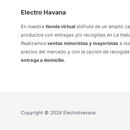
Electro Havana
En nuestra
tienda virtual
disfruta de un amplio c
productos con entregas y/o recogidas en La Hab
Realizamos
ventas minoristas y mayoristas
a los
precios del mercado y con la opción de recogida
entrega a domicilio
.
Copyright © 2026 ElectroHavana