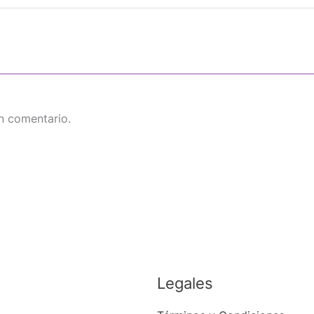
n comentario.
Legales