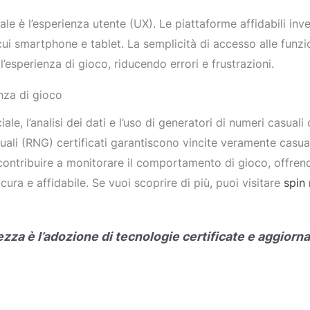
è l’esperienza utente (UX). Le piattaforme affidabili inves
 cui smartphone e tablet. La semplicità di accesso alle funzio
esperienza di gioco, riducendo errori e frustrazioni.
nza di gioco
ale, l’analisi dei dati e l’uso di generatori di numeri casuali 
uali (RNG) certificati garantiscono vincite veramente casuali
ono contribuire a monitorare il comportamento di gioco, off
ura e affidabile. Se vuoi scoprire di più, puoi visitare
spin
za è l’adozione di tecnologie certificate e aggiorna