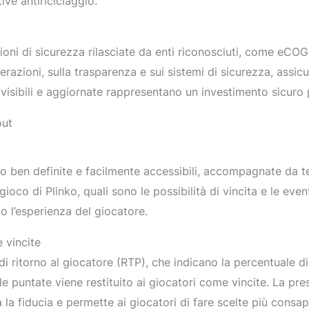
ive antiriciclaggio.
azioni di sicurezza rilasciate da enti riconosciuti, come eC
razioni, sulla trasparenza e sui sistemi di sicurezza, assic
i visibili e aggiornate rappresentano un investimento sicuro 
out
co ben definite e facilmente accessibili, accompagnate da te
co di Plinko, quali sono le possibilità di vincita e le event
o l’esperienza del giocatore.
 vincite
 di ritorno al giocatore (RTP), che indicano la percentuale d
le puntate viene restituito ai giocatori come vincite. La pre
 la fiducia e permette ai giocatori di fare scelte più consap