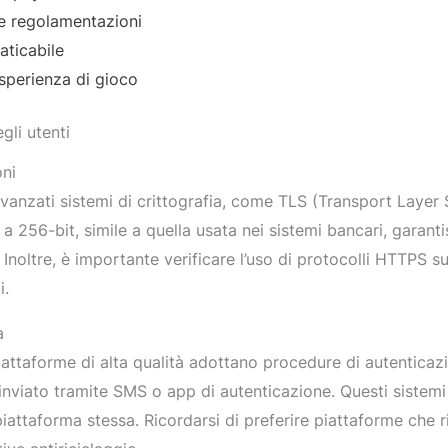
e e regolamentazioni
aticabile
esperienza di gioco
gli utenti
oni
anzati sistemi di crittografia, come TLS (Transport Layer Se
 a 256-bit, simile a quella usata nei sistemi bancari, garanti
 Inoltre, è importante verificare l’uso di protocolli HTTPS su
i.
à
piattaforme di alta qualità adottano procedure di autenticaz
iato tramite SMS o app di autenticazione. Questi sistemi 
iattaforma stessa. Ricordarsi di preferire piattaforme che r