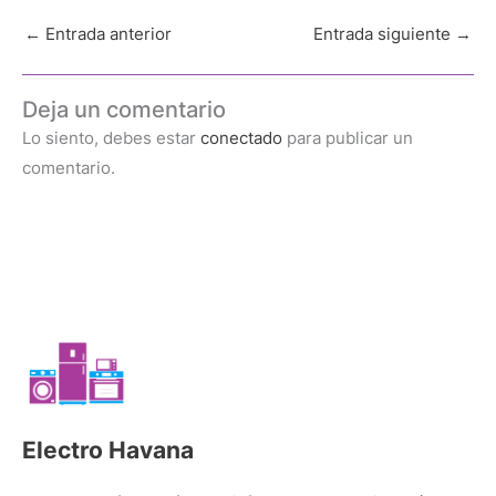
←
Entrada anterior
Entrada siguiente
→
Deja un comentario
Lo siento, debes estar
conectado
para publicar un
comentario.
Electro Havana