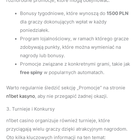
różnorodne promocje, które mogą obejmować:
Bonusy tygodniowe, które wynoszą do
1500 PLN
dla graczy dokonujących wpłat w każdy
poniedziałek.
Program lojalnościowy, w ramach którego gracze
zdobywają punkty, które można wymieniać na
nagrody lub bonusy.
Promocje związane z konkretnymi grami, takie jak
free spiny
w popularnych automatach.
Warto regularnie śledzić sekcję „Promocje” na stronie
n1bet kasyno
, aby nie przegapić żadnej okazji.
3. Turnieje i Konkursy
n1bet casino organizuje również turnieje, które
przyciągają wielu graczy dzięki atrakcyjnym nagrodom.
Oto kilka kluczowych informacji na ten temat: