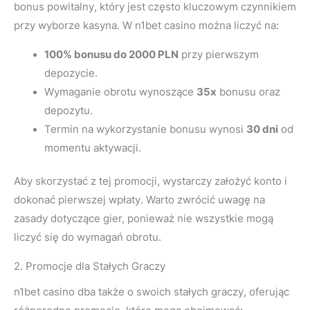
bonus powitalny, który jest często kluczowym czynnikiem
przy wyborze kasyna. W n1bet casino można liczyć na:
100% bonusu do 2000 PLN
przy pierwszym
depozycie.
Wymaganie obrotu wynoszące
35x
bonusu oraz
depozytu.
Termin na wykorzystanie bonusu wynosi
30 dni
od
momentu aktywacji.
Aby skorzystać z tej promocji, wystarczy założyć konto i
dokonać pierwszej wpłaty. Warto zwrócić uwagę na
zasady dotyczące gier, ponieważ nie wszystkie mogą
liczyć się do wymagań obrotu.
2. Promocje dla Stałych Graczy
n1bet casino dba także o swoich stałych graczy, oferując