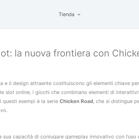
Tienda
lot: la nuova frontiera con Chic
ca e il design attraente costituiscono gli elementi chiave per
 slot online, i giochi che combinano elementi di interatti
i questi esempi è la serie
Chicken Road
, che si distingue 
ivo.
lla sua capacità di coniugare gameplay innovativo con l’uso 