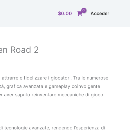
$
0.00
Acceder
ken Road 2
 attrarre e fidelizzare i giocatori. Tra le numerose
vità, grafica avanzata e gameplay coinvolgente
per aver saputo reinventare meccaniche di gioco
di tecnologie avanzate, rendendo l’esperienza di