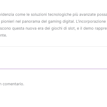
videnzia come le soluzioni tecnologiche più avanzate possan
pionieri nel panorama del gaming digital. L’incorporazione d
niscono questa nuova era dei giochi di slot, e il demo rap
nte.
n comentario.