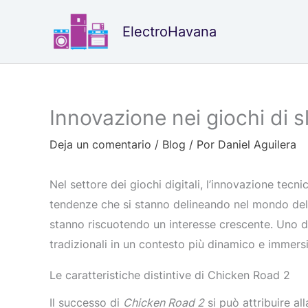
Ir
al
ElectroHavana
contenido
Innovazione nei giochi di s
Deja un comentario
/
Blog
/ Por
Daniel Aguilera
Nel settore dei giochi digitali, l’innovazione tecni
tendenze che si stanno delineando nel mondo delle
stanno riscuotendo un interesse crescente. Uno d
tradizionali in un contesto più dinamico e immers
Le caratteristiche distintive di Chicken Road 2
Il successo di
Chicken Road 2
si può attribuire a