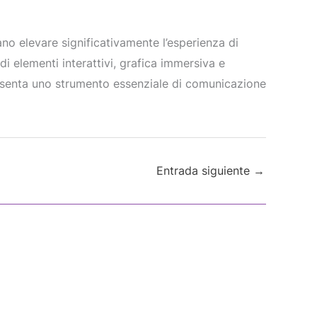
o elevare significativamente l’esperienza di
i elementi interattivi, grafica immersiva e
presenta uno strumento essenziale di comunicazione
Entrada siguiente
→