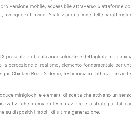
loro versione mobile, accessibile attraverso piattaforme 
o, ovunque si trovino. Analizziamo alcune delle caratterist
 2
presenta ambientazioni colorate e dettagliate, con animaz
la percezione di realismo, elemento fondamentale per una 
e qui: Chicken Road 2 demo, testimoniano l’attenzione ai det
troduce minigiochi e elementi di scelta che attivano un sen
ovativi, che premiano l’esplorazione e la strategia. Tali c
e su dispositivi mobili di ultima generazione.