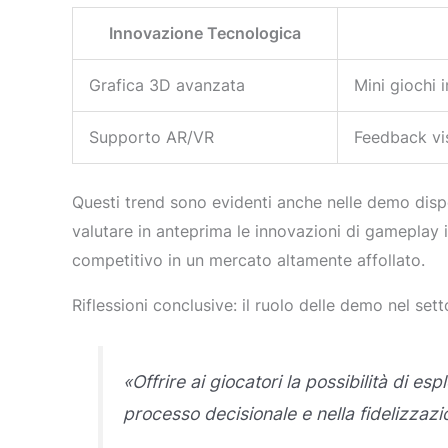
Innovazione Tecnologica
Grafica 3D avanzata
Mini giochi i
Supporto AR/VR
Feedback vi
Questi trend sono evidenti anche nelle demo dispon
valutare in anteprima le innovazioni di gameplay 
competitivo in un mercato altamente affollato.
Riflessioni conclusive: il ruolo delle demo nel se
«Offrire ai giocatori la possibilità di 
processo decisionale e nella fidelizzaz