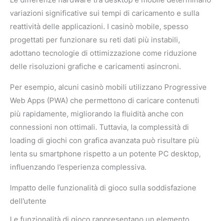
Le differenze hardware tra desktop e mobile determinano
variazioni significative sui tempi di caricamento e sulla
reattività delle applicazioni. I casinò mobile, spesso
progettati per funzionare su reti dati più instabili,
adottano tecnologie di ottimizzazione come riduzione
delle risoluzioni grafiche e caricamenti asincroni.
Per esempio, alcuni casinò mobili utilizzano Progressive
Web Apps (PWA) che permettono di caricare contenuti
più rapidamente, migliorando la fluidità anche con
connessioni non ottimali. Tuttavia, la complessità di
loading di giochi con grafica avanzata può risultare più
lenta su smartphone rispetto a un potente PC desktop,
influenzando l’esperienza complessiva.
Impatto delle funzionalità di gioco sulla soddisfazione
dell’utente
Le funzionalità di gioco rappresentano un elemento