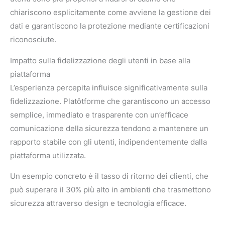
chiariscono esplicitamente come avviene la gestione dei
dati e garantiscono la protezione mediante certificazioni
riconosciute.
Impatto sulla fidelizzazione degli utenti in base alla
piattaforma
L’esperienza percepita influisce significativamente sulla
fidelizzazione. Platôtforme che garantiscono un accesso
semplice, immediato e trasparente con un’efficace
comunicazione della sicurezza tendono a mantenere un
rapporto stabile con gli utenti, indipendentemente dalla
piattaforma utilizzata.
Un esempio concreto è il tasso di ritorno dei clienti, che
può superare il 30% più alto in ambienti che trasmettono
sicurezza attraverso design e tecnologia efficace.