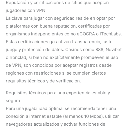
Reputación y certificaciones de sitios que aceptan
jugadores con VPN
La clave para jugar con seguridad reside en optar por
plataformas con buena reputación, certificadas por
organismos independientes como eCOGRA o iTechLabs.
Estas certificaciones garantizan transparencia, justo
juego y protección de datos. Casinos como 888, Novibet
o Ironclad, si bien no explícitamente promueven el uso
de VPN, son conocidos por aceptar registros desde
regiones con restricciones si se cumplen ciertos
requisitos técnicos y de verificación.
Requisitos técnicos para una experiencia estable y
segura
Para una jugabilidad óptima, se recomienda tener una
conexión a internet estable (al menos 10 Mbps), utilizar
navegadores actualizados y activar funciones de