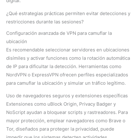
digital.
¿Qué estrategias prácticas permiten evitar detecciones y
restricciones durante las sesiones?
Configuración avanzada de VPN para camuflar la
ubicación
Es recomendable seleccionar servidores en ubicaciones
disímiles y activar funciones como la rotación automática
de IP para dificultar la detección. Herramientas como
NordVPN o ExpressVPN ofrecen perfiles especializados
para camuflar la ubicación y simular un tráfico legítimo.
Uso de navegadores seguros y extensiones específicas
Extensiones como uBlock Origin, Privacy Badger y
NoScript ayudan a bloquear scripts y rastreadores. Para
mayor protección, emplear navegadores como Brave o
Tor, diseñados para proteger la privacidad, puede
impedir que los sistemas detecten actividades