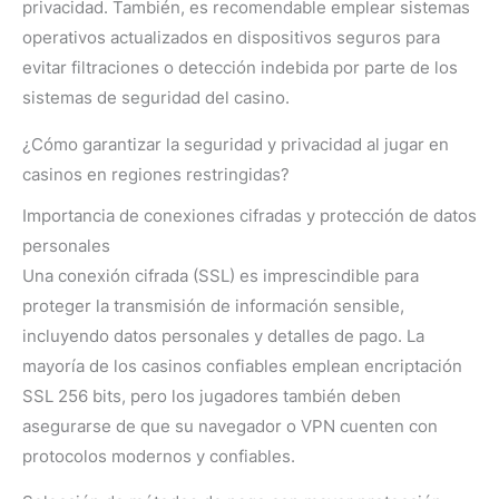
privacidad. También, es recomendable emplear sistemas
operativos actualizados en dispositivos seguros para
evitar filtraciones o detección indebida por parte de los
sistemas de seguridad del casino.
¿Cómo garantizar la seguridad y privacidad al jugar en
casinos en regiones restringidas?
Importancia de conexiones cifradas y protección de datos
personales
Una conexión cifrada (SSL) es imprescindible para
proteger la transmisión de información sensible,
incluyendo datos personales y detalles de pago. La
mayoría de los casinos confiables emplean encriptación
SSL 256 bits, pero los jugadores también deben
asegurarse de que su navegador o VPN cuenten con
protocolos modernos y confiables.