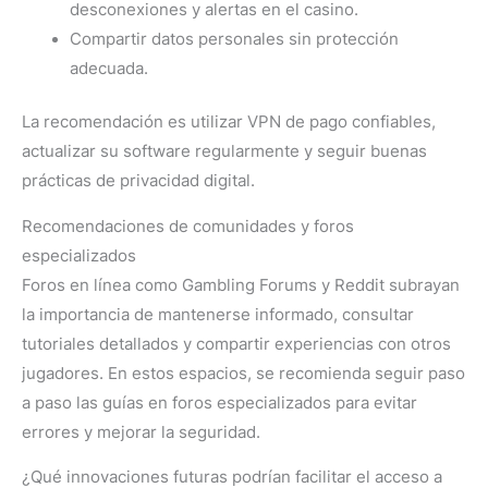
desconexiones y alertas en el casino.
Compartir datos personales sin protección
adecuada.
La recomendación es utilizar VPN de pago confiables,
actualizar su software regularmente y seguir buenas
prácticas de privacidad digital.
Recomendaciones de comunidades y foros
especializados
Foros en línea como Gambling Forums y Reddit subrayan
la importancia de mantenerse informado, consultar
tutoriales detallados y compartir experiencias con otros
jugadores. En estos espacios, se recomienda seguir paso
a paso las guías en foros especializados para evitar
errores y mejorar la seguridad.
¿Qué innovaciones futuras podrían facilitar el acceso a