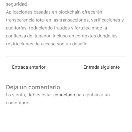
seguridad
Aplicaciones basadas en blockchain ofrecerán
transparencia total en las transacciones, verificaciones y
auditorías, reduciendo fraudes y fortaleciendo la
confianza del jugador, incluso en contextos donde las
restricciones de acceso son un desafío.
←
Entrada anterior
Entrada siguiente
→
Deja un comentario
Lo siento, debes estar
conectado
para publicar un
comentario.