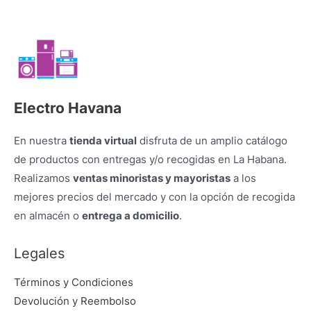
Electro Havana
En nuestra
tienda virtual
disfruta de un amplio catálogo
de productos con entregas y/o recogidas en La Habana.
Realizamos
ventas minoristas y mayoristas
a los
mejores precios del mercado y con la opción de recogida
en almacén o
entrega a domicilio
.
Legales
Términos y Condiciones
Devolución y Reembolso