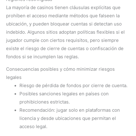
La mayoría de casinos tienen cláusulas explícitas que
prohíben el acceso mediante métodos que falseen la
ubicación, y pueden bloquear cuentas si detectan uso
indebido. Algunos sitios adoptan políticas flexibles si el
jugador cumple con ciertos requisitos, pero siempre
existe el riesgo de cierre de cuentas o confiscación de
fondos si se incumplen las reglas.
Consecuencias posibles y cómo minimizar riesgos
legales
Riesgo de pérdida de fondos por cierre de cuenta.
Posibles sanciones legales en países con
prohibiciones estrictas.
Recomendación: jugar solo en plataformas con
licencia y desde ubicaciones que permitan el
acceso legal.