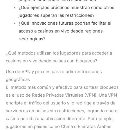
¿Qué ejemplos prácticos muestran cómo otros
jugadores superan las restricciones?
¿Qué innovaciones futuras podrían facilitar el
acceso a casinos en vivo desde regiones
restringidas?
¿Qué métodos utilizan los jugadores para acceder a
casinos en vivo desde países con bloqueos?
Uso de VPN y proxies para eludir restricciones
geográficas
El método más común y efectivo para sortear bloqueos
es el uso de Redes Privadas Virtuales (VPN). Una VPN
encripta el tráfico del usuario y lo redirige a través de
servidores en países sin restricciones, logrando que el
casino perciba una ubicación diferente. Por ejemplo,
jugadores en países como China o Emiratos Árabes