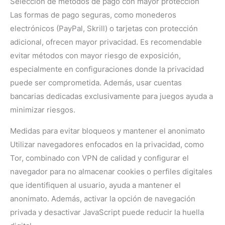
Selección de métodos de pago con mayor protección
Las formas de pago seguras, como monederos
electrónicos (PayPal, Skrill) o tarjetas con protección
adicional, ofrecen mayor privacidad. Es recomendable
evitar métodos con mayor riesgo de exposición,
especialmente en configuraciones donde la privacidad
puede ser comprometida. Además, usar cuentas
bancarias dedicadas exclusivamente para juegos ayuda a
minimizar riesgos.
Medidas para evitar bloqueos y mantener el anonimato
Utilizar navegadores enfocados en la privacidad, como
Tor, combinado con VPN de calidad y configurar el
navegador para no almacenar cookies o perfiles digitales
que identifiquen al usuario, ayuda a mantener el
anonimato. Además, activar la opción de navegación
privada y desactivar JavaScript puede reducir la huella