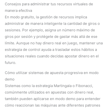
Consejos para administrar tus recursos virtuales de
manera efectiva
En modo gratuito, la gestión de recursos implica
administrar de manera inteligente la cantidad de giros o
sesiones. Por ejemplo, asigna un número máximo de
giros por sesión y protégete de gastar más allá de ese
límite. Aunque no hay dinero real en juego, mantener una
estrategia de control ayuda a trasladar estos hábitos a
situaciones reales cuando decidas apostar dinero en el
futuro.
Cómo utilizar sistemas de apuesta progresiva en modo
demo
Sistemas como la estrategia Martingala o Fibonacci,
comúnmente utilizados en apuestas con dinero real,
también pueden aplicarse en modo demo para entender
cómo reaccionan las máquinas ante diferentes patrones