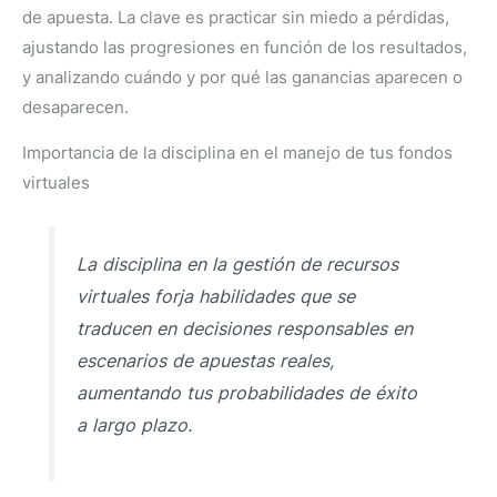
de apuesta. La clave es practicar sin miedo a pérdidas,
ajustando las progresiones en función de los resultados,
y analizando cuándo y por qué las ganancias aparecen o
desaparecen.
Importancia de la disciplina en el manejo de tus fondos
virtuales
La disciplina en la gestión de recursos
virtuales forja habilidades que se
traducen en decisiones responsables en
escenarios de apuestas reales,
aumentando tus probabilidades de éxito
a largo plazo.