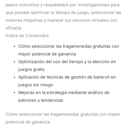
pasos concretos y respaldados por investigaciones para
que puedas optimizar tu tiempo de juego, seleccionar las
mejores máquinas y manejar tus recursos virtuales con
eficacia.
Índice de Contenidos
Cómo seleccionar las tragamonedas gratuitas con
mayor potencial de ganancia
Optimización del uso del tiempo y la atención en
juegos gratis
Aplicación de técnicas de gestión de bankroll en
juegos sin riesgo
Mejoras en la estrategia mediante análisis de
patrones y tendencias
Cómo seleccionar las tragamonedas gratuitas con mayor
potencial de ganancia