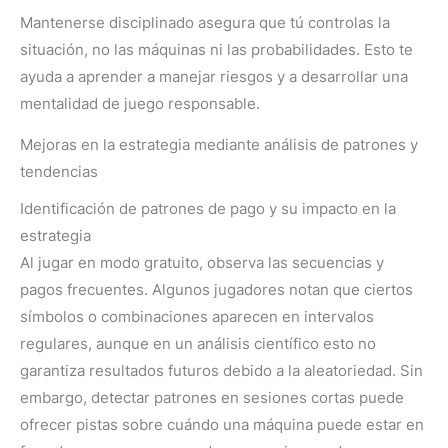
Mantenerse disciplinado asegura que tú controlas la
situación, no las máquinas ni las probabilidades. Esto te
ayuda a aprender a manejar riesgos y a desarrollar una
mentalidad de juego responsable.
Mejoras en la estrategia mediante análisis de patrones y
tendencias
Identificación de patrones de pago y su impacto en la
estrategia
Al jugar en modo gratuito, observa las secuencias y
pagos frecuentes. Algunos jugadores notan que ciertos
símbolos o combinaciones aparecen en intervalos
regulares, aunque en un análisis científico esto no
garantiza resultados futuros debido a la aleatoriedad. Sin
embargo, detectar patrones en sesiones cortas puede
ofrecer pistas sobre cuándo una máquina puede estar en