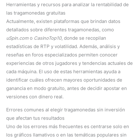
Herramientas y recursos para analizar la rentabilidad de
las tragamonedas gratuitas
Actualmente, existen plataformas que brindan datos
detallados sobre diferentes tragamonedas, como
uSpin.com
o
CasinoTop10
, donde se recopilan
estadísticas de RTP y volatilidad. Además, análisis y
reseñas en foros especializados permiten conocer
experiencias de otros jugadores y tendencias actuales de
cada máquina. El uso de estas herramientas ayuda a
identificar cuáles ofrecen mayores oportunidades de
ganancia en modo gratuito, antes de decidir apostar en
versiones con dinero real.
Errores comunes al elegir tragamonedas sin inversión
que afectan tus resultados
Uno de los errores más frecuentes es centrarse solo en
los gráficos llamativos o en las temáticas populares sin