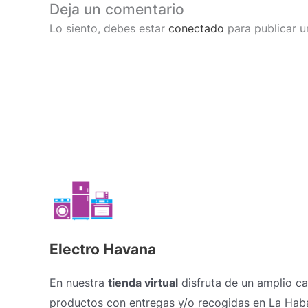
Deja un comentario
Lo siento, debes estar
conectado
para publicar u
Electro Havana
En nuestra
tienda virtual
disfruta de un amplio c
productos con entregas y/o recogidas en La Hab