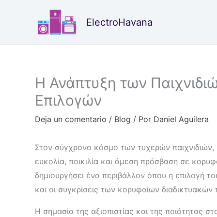
Ir
al
ElectroHavana
contenido
Η Ανάπτυξη των Παιχνιδι
Επιλογών
Deja un comentario
/
Blog
/ Por
Daniel Aguilera
Στον σύγχρονο κόσμο των τυχερών παιχνιδιών, 
ευκολία, ποικιλία και άμεση πρόσβαση σε κορυφα
δημιουργήσει ένα περιβάλλον όπου η επιλογή του
και οι συγκρίσεις των κορυφαίων διαδικτυακών
Η σημασία της αξιοπιστίας και της ποιότητας στα