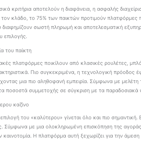
ασικά κριτήρια αποτελούν η διαφάνεια, η ασφαλής διαχείρ
τον κλάδο, το 75% των παικτών προτιμούν πλατφόρμες πο
ου διαφημίζουν σωστή πληρωμή και αποτελεσματική εξυπη
υ επιλογής.
α του παίκτη
ακές πλατφόρμες ποικίλουν από κλασικές ρουλέτες, μπλά
κτηριστικά. Πιο συγκεκριμένα, η τεχνολογική πρόοδος έφ
χοντας μια πιο αληθοφανή εμπειρία. Σύμφωνα με μελέτη 
 ποσοστά συμμετοχής σε σύγκριση με τα παραδοσιακά ψ
τερου καζίνο
 επιλογή του «καλύτερου» γίνεται όλο και πιο σημαντική.
ης. Σύμφωνα με μια ολοκληρωμένη επισκόπηση της αγοράς
ην καινοτομία. Η πλατφόρμα αυτή ξεχωρίζει για την άμεση