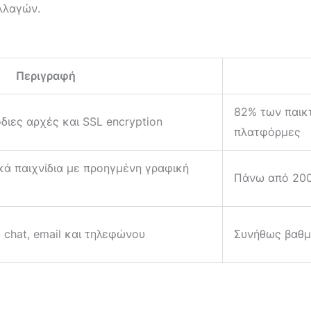
λλαγών.
Περιγραφή
82% των παικ
διες αρχές και SSL encryption
πλατφόρμες
κά παιχνίδια με προηγμένη γραφική
Πάνω από 200
 chat, email και τηλεφώνου
Συνήθως βαθμο