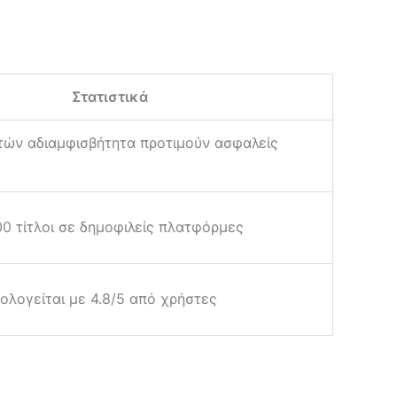
Στατιστικά
τών αδιαμφισβήτητα προτιμούν ασφαλείς
0 τίτλοι σε δημοφιλείς πλατφόρμες
λογείται με 4.8/5 από χρήστες