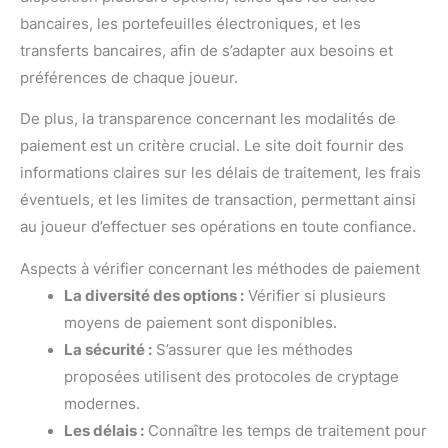
bancaires, les portefeuilles électroniques, et les
transferts bancaires, afin de s’adapter aux besoins et
préférences de chaque joueur.
De plus, la transparence concernant les modalités de
paiement est un critère crucial. Le site doit fournir des
informations claires sur les délais de traitement, les frais
éventuels, et les limites de transaction, permettant ainsi
au joueur d’effectuer ses opérations en toute confiance.
Aspects à vérifier concernant les méthodes de paiement
La diversité des options :
Vérifier si plusieurs
moyens de paiement sont disponibles.
La sécurité :
S’assurer que les méthodes
proposées utilisent des protocoles de cryptage
modernes.
Les délais :
Connaître les temps de traitement pour