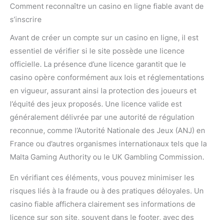
Comment reconnaître un casino en ligne fiable avant de
s’inscrire
Avant de créer un compte sur un casino en ligne, il est
essentiel de vérifier si le site possède une licence
officielle. La présence d’une licence garantit que le
casino opère conformément aux lois et réglementations
en vigueur, assurant ainsi la protection des joueurs et
l’équité des jeux proposés. Une licence valide est
généralement délivrée par une autorité de régulation
reconnue, comme l’Autorité Nationale des Jeux (ANJ) en
France ou d’autres organismes internationaux tels que la
Malta Gaming Authority ou le UK Gambling Commission.
En vérifiant ces éléments, vous pouvez minimiser les
risques liés à la fraude ou à des pratiques déloyales. Un
casino fiable affichera clairement ses informations de
licence sur son site, souvent dans le footer, avec des