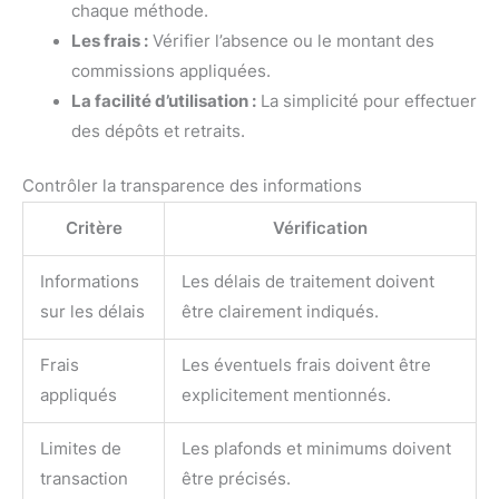
chaque méthode.
Les frais :
Vérifier l’absence ou le montant des
commissions appliquées.
La facilité d’utilisation :
La simplicité pour effectuer
des dépôts et retraits.
Contrôler la transparence des informations
Critère
Vérification
Informations
Les délais de traitement doivent
sur les délais
être clairement indiqués.
Frais
Les éventuels frais doivent être
appliqués
explicitement mentionnés.
Limites de
Les plafonds et minimums doivent
transaction
être précisés.