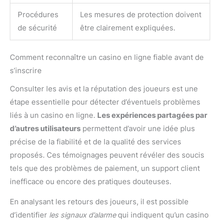
Procédures
Les mesures de protection doivent
de sécurité
être clairement expliquées.
Comment reconnaître un casino en ligne fiable avant de
s’inscrire
Consulter les avis et la réputation des joueurs est une
étape essentielle pour détecter d’éventuels problèmes
liés à un casino en ligne.
Les expériences partagées par
d’autres utilisateurs
permettent d’avoir une idée plus
précise de la fiabilité et de la qualité des services
proposés. Ces témoignages peuvent révéler des soucis
tels que des problèmes de paiement, un support client
inefficace ou encore des pratiques douteuses.
En analysant les retours des joueurs, il est possible
d’identifier
les signaux d’alarme
qui indiquent qu’un casino