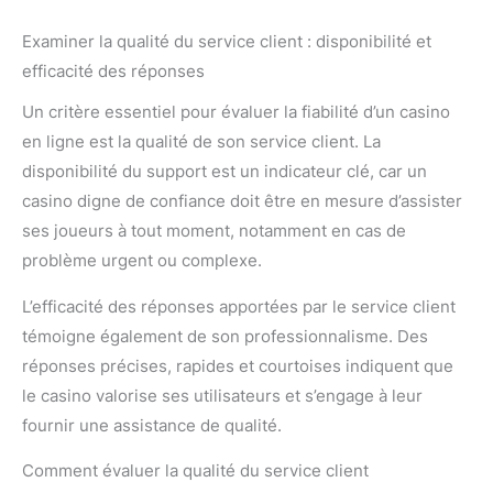
Examiner la qualité du service client : disponibilité et
efficacité des réponses
Un critère essentiel pour évaluer la fiabilité d’un casino
en ligne est la qualité de son service client. La
disponibilité du support est un indicateur clé, car un
casino digne de confiance doit être en mesure d’assister
ses joueurs à tout moment, notamment en cas de
problème urgent ou complexe.
L’efficacité des réponses apportées par le service client
témoigne également de son professionnalisme. Des
réponses précises, rapides et courtoises indiquent que
le casino valorise ses utilisateurs et s’engage à leur
fournir une assistance de qualité.
Comment évaluer la qualité du service client