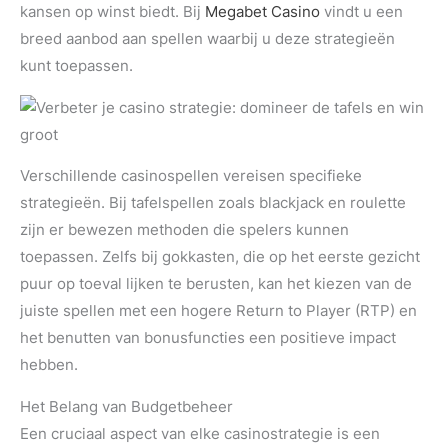
kansen op winst biedt. Bij
Megabet Casino
vindt u een
breed aanbod aan spellen waarbij u deze strategieën
kunt toepassen.
Verschillende casinospellen vereisen specifieke
strategieën. Bij tafelspellen zoals blackjack en roulette
zijn er bewezen methoden die spelers kunnen
toepassen. Zelfs bij gokkasten, die op het eerste gezicht
puur op toeval lijken te berusten, kan het kiezen van de
juiste spellen met een hogere Return to Player (RTP) en
het benutten van bonusfuncties een positieve impact
hebben.
Het Belang van Budgetbeheer
Een cruciaal aspect van elke casinostrategie is een