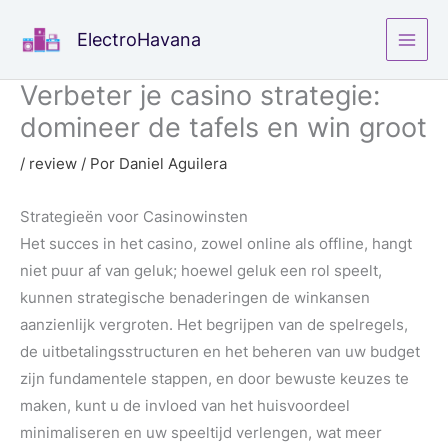
Ir
ElectroHavana
al
contenido
Verbeter je casino strategie:
domineer de tafels en win groot
/
review
/ Por
Daniel Aguilera
Strategieën voor Casinowinsten
Het succes in het casino, zowel online als offline, hangt
niet puur af van geluk; hoewel geluk een rol speelt,
kunnen strategische benaderingen de winkansen
aanzienlijk vergroten. Het begrijpen van de spelregels,
de uitbetalingsstructuren en het beheren van uw budget
zijn fundamentele stappen, en door bewuste keuzes te
maken, kunt u de invloed van het huisvoordeel
minimaliseren en uw speeltijd verlengen, wat meer