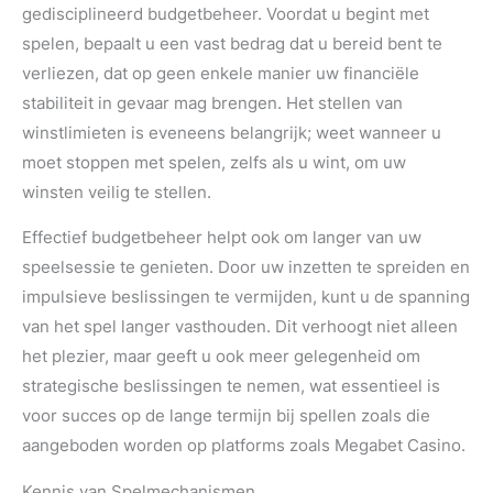
gedisciplineerd budgetbeheer. Voordat u begint met
spelen, bepaalt u een vast bedrag dat u bereid bent te
verliezen, dat op geen enkele manier uw financiële
stabiliteit in gevaar mag brengen. Het stellen van
winstlimieten is eveneens belangrijk; weet wanneer u
moet stoppen met spelen, zelfs als u wint, om uw
winsten veilig te stellen.
Effectief budgetbeheer helpt ook om langer van uw
speelsessie te genieten. Door uw inzetten te spreiden en
impulsieve beslissingen te vermijden, kunt u de spanning
van het spel langer vasthouden. Dit verhoogt niet alleen
het plezier, maar geeft u ook meer gelegenheid om
strategische beslissingen te nemen, wat essentieel is
voor succes op de lange termijn bij spellen zoals die
aangeboden worden op platforms zoals Megabet Casino.
Kennis van Spelmechanismen