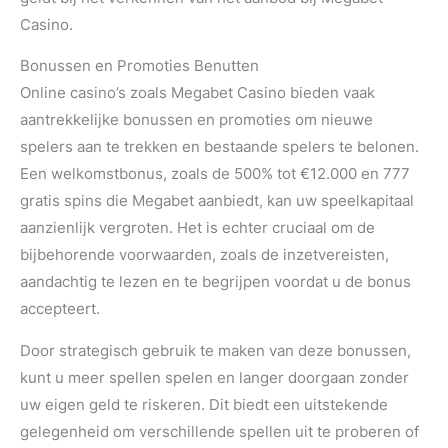
Casino.
Bonussen en Promoties Benutten
Online casino’s zoals Megabet Casino bieden vaak
aantrekkelijke bonussen en promoties om nieuwe
spelers aan te trekken en bestaande spelers te belonen.
Een welkomstbonus, zoals de 500% tot €12.000 en 777
gratis spins die Megabet aanbiedt, kan uw speelkapitaal
aanzienlijk vergroten. Het is echter cruciaal om de
bijbehorende voorwaarden, zoals de inzetvereisten,
aandachtig te lezen en te begrijpen voordat u de bonus
accepteert.
Door strategisch gebruik te maken van deze bonussen,
kunt u meer spellen spelen en langer doorgaan zonder
uw eigen geld te riskeren. Dit biedt een uitstekende
gelegenheid om verschillende spellen uit te proberen of