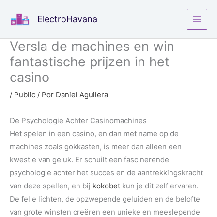
Ir
ElectroHavana
al
contenido
Versla de machines en win
fantastische prijzen in het
casino
/
Public
/ Por
Daniel Aguilera
De Psychologie Achter Casinomachines
Het spelen in een casino, en dan met name op de
machines zoals gokkasten, is meer dan alleen een
kwestie van geluk. Er schuilt een fascinerende
psychologie achter het succes en de aantrekkingskracht
van deze spellen, en bij
kokobet
kun je dit zelf ervaren.
De felle lichten, de opzwepende geluiden en de belofte
van grote winsten creëren een unieke en meeslepende