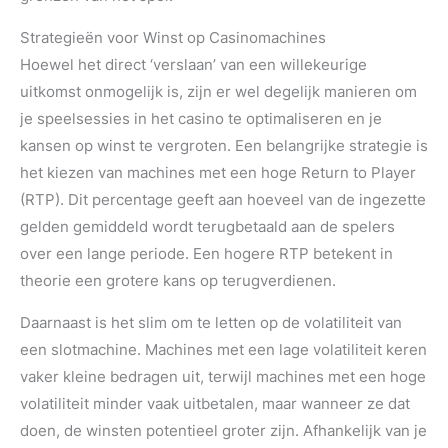
Strategieën voor Winst op Casinomachines
Hoewel het direct ‘verslaan’ van een willekeurige
uitkomst onmogelijk is, zijn er wel degelijk manieren om
je speelsessies in het casino te optimaliseren en je
kansen op winst te vergroten. Een belangrijke strategie is
het kiezen van machines met een hoge Return to Player
(RTP). Dit percentage geeft aan hoeveel van de ingezette
gelden gemiddeld wordt terugbetaald aan de spelers
over een lange periode. Een hogere RTP betekent in
theorie een grotere kans op terugverdienen.
Daarnaast is het slim om te letten op de volatiliteit van
een slotmachine. Machines met een lage volatiliteit keren
vaker kleine bedragen uit, terwijl machines met een hoge
volatiliteit minder vaak uitbetalen, maar wanneer ze dat
doen, de winsten potentieel groter zijn. Afhankelijk van je