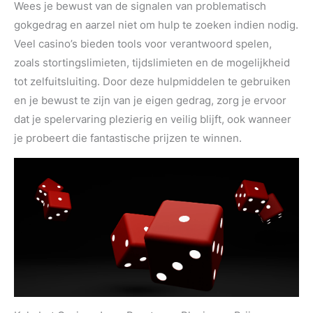
Wees je bewust van de signalen van problematisch
gokgedrag en aarzel niet om hulp te zoeken indien nodig.
Veel casino’s bieden tools voor verantwoord spelen,
zoals stortingslimieten, tijdslimieten en de mogelijkheid
tot zelfuitsluiting. Door deze hulpmiddelen te gebruiken
en je bewust te zijn van je eigen gedrag, zorg je ervoor
dat je spelervaring plezierig en veilig blijft, ook wanneer
je probeert die fantastische prijzen te winnen.