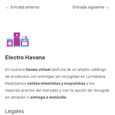
←
Entrada anterior
Entrada siguiente
→
Electro Havana
En nuestra
tienda virtual
disfruta de un amplio catálogo
de productos con entregas y/o recogidas en La Habana.
Realizamos
ventas minoristas y mayoristas
a los
mejores precios del mercado y con la opción de recogida
en almacén o
entrega a domicilio
.
Legales