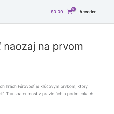
$
0.00
Acceder
ť naozaj na prvom
ých hrách Férovosť je kľúčovým prvkom, ktorý
niť. Transparentnosť v pravidlách a podmienkach