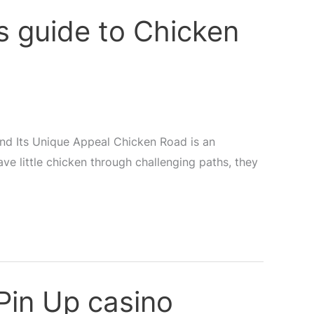
s guide to Chicken
nd Its Unique Appeal Chicken Road is an
e little chicken through challenging paths, they
in Up casino