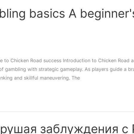
ing basics A beginner'
e to Chicken Road success Introduction to Chicken Road a
 gambling with strategic gameplay. As players guide a brav
inking and skillful maneuvering. The
рушая заблуждения с P