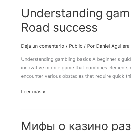
responsable
Understanding gambl
en
casinos
Road success
cómo
proteger
Deja un comentario
/
Public
/ Por
Daniel Aguilera
tu
diversión
Understanding gambling basics A beginner's guid
con
innovative mobile game that combines elements of
Betlabel
encounter various obstacles that require quick th
Apuestas:
Cómo
Understanding
Leer más »
Registrarse
gambling
y
basics
Empezar
A
Мифы о казино раз
a
beginner's