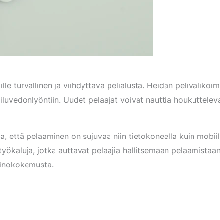
le turvallinen ja viihdyttävä pelialusta. Heidän pelivalikoi
rheiluvedonlyöntiin. Uudet pelaajat voivat nauttia houkuttel
a, että pelaaminen on sujuvaa niin tietokoneella kuin mobiil
n työkaluja, jotka auttavat pelaajia hallitsemaan pelaamista
asinokokemusta.