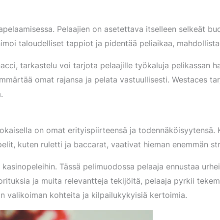
pelaamisessa. Pelaajien on asetettava itselleen selkeät budj
inimoi taloudelliset tappiot ja pidentää peliaikaa, mahdollis
cci, tarkastelu voi tarjota pelaajille työkaluja pelikassan 
on ymmärtää omat rajansa ja pelata vastuullisesti. Westaces t
.
ta jokaisella on omat erityispiirteensä ja todennäköisyytensä.
elit, kuten ruletti ja baccarat, vaativat hieman enemmän st
n kasinopeleihin. Tässä pelimuodossa pelaaja ennustaa urhe
uorituksia ja muita relevantteja tekijöitä, pelaaja pyrkii te
n valikoiman kohteita ja kilpailukykyisiä kertoimia.