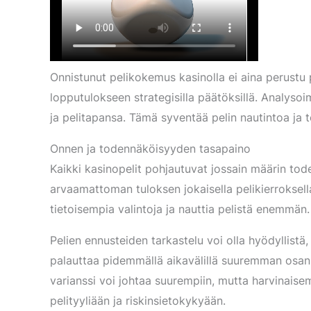
Onnistunut pelikokemus kasinolla ei aina perustu p
lopputulokseen strategisilla päätöksillä. Analyso
ja pelitapansa. Tämä syventää pelin nautintoa ja 
Onnen ja todennäköisyyden tasapaino
Kaikki kasinopelit pohjautuvat jossain määrin tod
arvaamattoman tuloksen jokaisella pelikierroksel
tietoisempia valintoja ja nauttia pelistä enemmän.
Pelien ennusteiden tarkastelu voi olla hyödyllistä,
palauttaa pidemmällä aikavälillä suuremman osan 
varianssi voi johtaa suurempiin, mutta harvinaise
pelityyliään ja riskinsietokykyään.