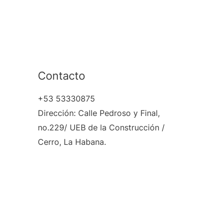
Contacto
+53 53330875
Dirección: Calle Pedroso y Final,
no.229/ UEB de la Construcción /
Cerro, La Habana.