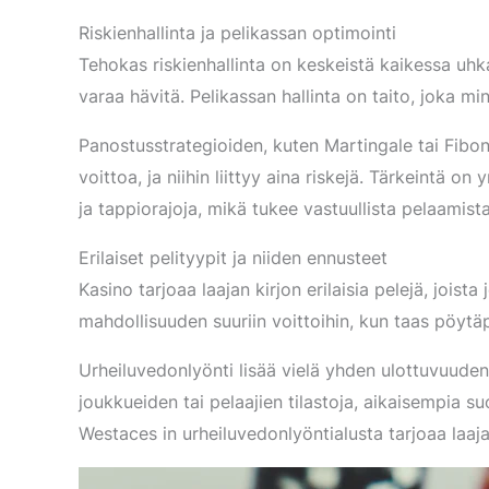
Riskienhallinta ja pelikassan optimointi
Tehokas riskienhallinta on keskeistä kaikessa uhka
varaa hävitä. Pelikassan hallinta on taito, joka m
Panostusstrategioiden, kuten Martingale tai Fibona
voittoa, ja niihin liittyy aina riskejä. Tärkeintä 
ja tappiorajoja, mikä tukee vastuullista pelaamista
Erilaiset pelityypit ja niiden ennusteet
Kasino tarjoaa laajan kirjon erilaisia pelejä, jois
mahdollisuuden suuriin voittoihin, kun taas pöytäp
Urheiluvedonlyönti lisää vielä yhden ulottuvuude
joukkueiden tai pelaajien tilastoja, aikaisempia s
Westaces in urheiluvedonlyöntialusta tarjoaa laaja