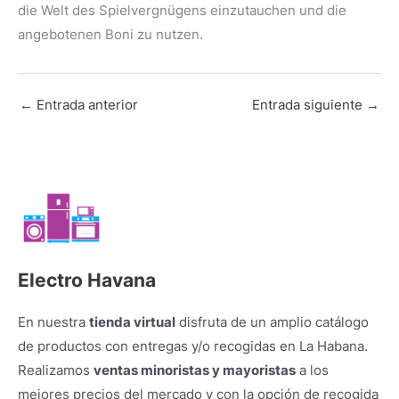
die Welt des Spielvergnügens einzutauchen und die
angebotenen Boni zu nutzen.
←
Entrada anterior
Entrada siguiente
→
Electro Havana
En nuestra
tienda virtual
disfruta de un amplio catálogo
de productos con entregas y/o recogidas en La Habana.
Realizamos
ventas minoristas y mayoristas
a los
mejores precios del mercado y con la opción de recogida