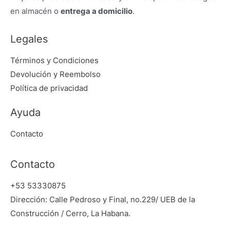
en almacén o
entrega a domicilio
.
Legales
Términos y Condiciones
Devolución y Reembolso
Política de privacidad
Ayuda
Contacto
Contacto
+53 53330875
Dirección: Calle Pedroso y Final, no.229/ UEB de la
Construcción / Cerro, La Habana.