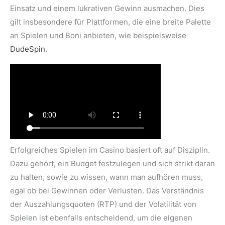
Einsatz und einem lukrativen Gewinn ausmachen. Dies
gilt insbesondere für Plattformen, die eine breite Palette
an Spielen und Boni anbieten, wie beispielsweise
DudeSpin
.
Erfolgreiches Spielen im Casino basiert oft auf Disziplin.
Dazu gehört, ein Budget festzulegen und sich strikt daran
zu halten, sowie zu wissen, wann man aufhören muss,
egal ob bei Gewinnen oder Verlusten. Das Verständnis
der Auszahlungsquoten (RTP) und der Volatilität von
Spielen ist ebenfalls entscheidend, um die eigenen