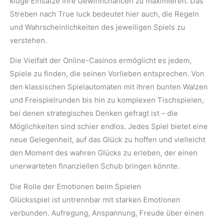
kluge Einsätze ihre Gewinnchancen zu maximieren. Das
Streben nach True luck bedeutet hier auch, die Regeln
und Wahrscheinlichkeiten des jeweiligen Spiels zu
verstehen.
Die Vielfalt der Online-Casinos ermöglicht es jedem,
Spiele zu finden, die seinen Vorlieben entsprechen. Von
den klassischen Spielautomaten mit ihren bunten Walzen
und Freispielrunden bis hin zu komplexen Tischspielen,
bei denen strategisches Denken gefragt ist – die
Möglichkeiten sind schier endlos. Jedes Spiel bietet eine
neue Gelegenheit, auf das Glück zu hoffen und vielleicht
den Moment des wahren Glücks zu erleben, der einen
unerwarteten finanziellen Schub bringen könnte.
Die Rolle der Emotionen beim Spielen
Glücksspiel ist untrennbar mit starken Emotionen
verbunden. Aufregung, Anspannung, Freude über einen