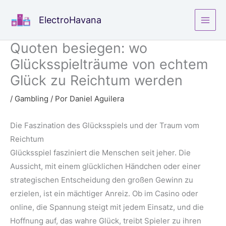
Ir
ElectroHavana
al
contenido
Quoten besiegen: wo
Glücksspielträume von echtem
Glück zu Reichtum werden
/
Gambling
/ Por
Daniel Aguilera
Die Faszination des Glücksspiels und der Traum vom
Reichtum
Glücksspiel fasziniert die Menschen seit jeher. Die
Aussicht, mit einem glücklichen Händchen oder einer
strategischen Entscheidung den großen Gewinn zu
erzielen, ist ein mächtiger Anreiz. Ob im Casino oder
online, die Spannung steigt mit jedem Einsatz, und die
Hoffnung auf, das wahre Glück, treibt Spieler zu ihren