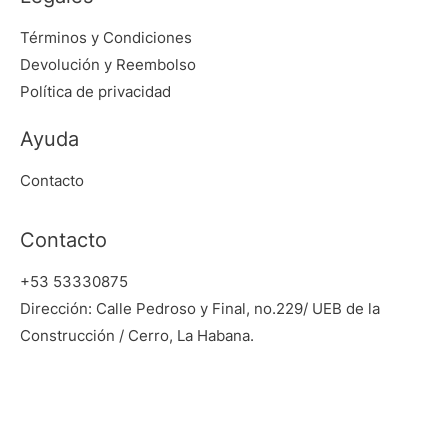
Términos y Condiciones
Devolución y Reembolso
Política de privacidad
Ayuda
Contacto
Contacto
+53 53330875
Dirección: Calle Pedroso y Final, no.229/ UEB de la
Construcción / Cerro, La Habana.