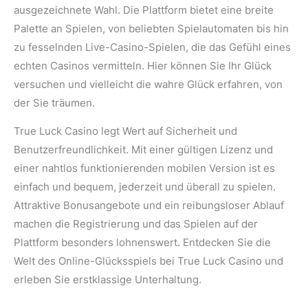
ausgezeichnete Wahl. Die Plattform bietet eine breite
Palette an Spielen, von beliebten Spielautomaten bis hin
zu fesselnden Live-Casino-Spielen, die das Gefühl eines
echten Casinos vermitteln. Hier können Sie Ihr Glück
versuchen und vielleicht die wahre Glück erfahren, von
der Sie träumen.
True Luck Casino legt Wert auf Sicherheit und
Benutzerfreundlichkeit. Mit einer gültigen Lizenz und
einer nahtlos funktionierenden mobilen Version ist es
einfach und bequem, jederzeit und überall zu spielen.
Attraktive Bonusangebote und ein reibungsloser Ablauf
machen die Registrierung und das Spielen auf der
Plattform besonders lohnenswert. Entdecken Sie die
Welt des Online-Glücksspiels bei True Luck Casino und
erleben Sie erstklassige Unterhaltung.