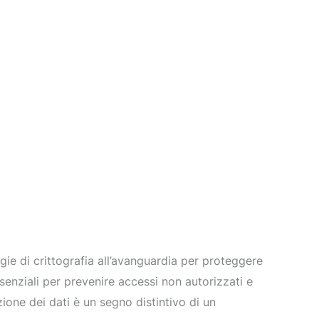
gie di crittografia all’avanguardia per proteggere
essenziali per prevenire accessi non autorizzati e
ione dei dati è un segno distintivo di un