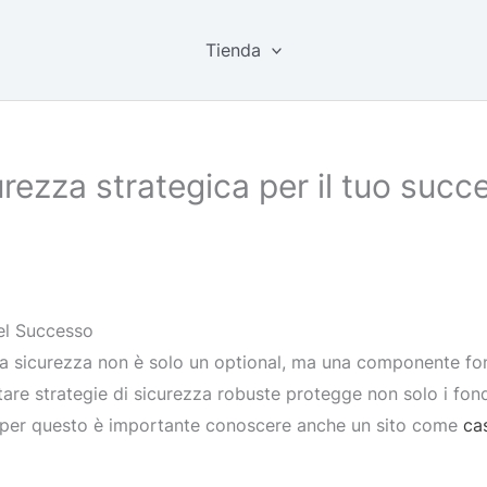
Tienda
curezza strategica per il tuo suc
el Successo
la sicurezza non è solo un optional, ma una componente fo
e strategie di sicurezza robuste protegge non solo i fondi
e per questo è importante conoscere anche un sito come
ca