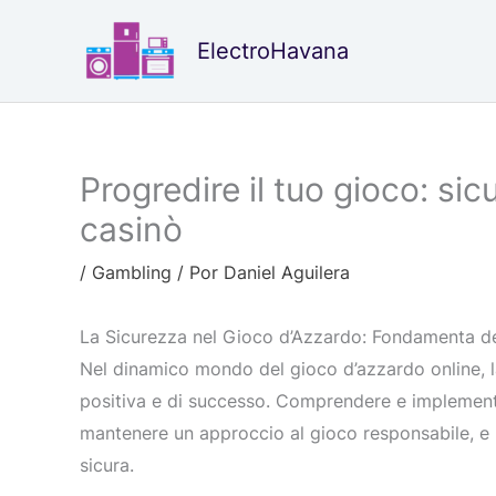
Ir
al
ElectroHavana
contenido
Progredire il tuo gioco: si
casinò
/
Gambling
/ Por
Daniel Aguilera
La Sicurezza nel Gioco d’Azzardo: Fondamenta d
Nel dinamico mondo del gioco d’azzardo online, 
positiva e di successo. Comprendere e implementar
mantenere un approccio al gioco responsabile, 
sicura.