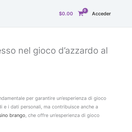
$
0.00
Acceder
cesso nel gioco d’azzardo al
ndamentale per garantire un’esperienza di gioco
 e i dati personali, ma contribuisce anche a
sino brango
, che offre un’esperienza di gioco