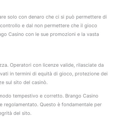
care solo con denaro che ci si può permettere di
 controllo e dal non permettere che il gioco
ango Casino con le sue promozioni e la vasta
zza. Operatori con licenze valide, rilasciate da
ati in termini di equità di gioco, protezione dei
e sul sito del casinò.
n modo tempestivo e corretto. Brango Casino
ro e regolamentato. Questo è fondamentale per
grità del sito.