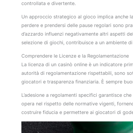
controllata e divertente.
Un approccio strategico al gioco implica anche la
perdere e prendersi delle pause regolari sono prat
d’azzardo influenzi negativamente altri aspetti d
selezione di giochi, contribuisce a un ambiente d
Comprendere le Licenze e la Regolamentazione
La licenza di un casinò online è un indicatore prim
autorità di regolamentazione rispettabili, sono sot
giocatori e trasparenza finanziaria. È sempre buon
L’adesione a regolamenti specifici garantisce ch
opera nel rispetto delle normative vigenti, forne
costruire fiducia e permettere ai giocatori di goder