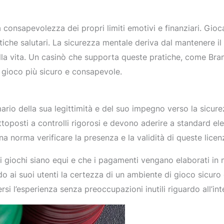
 consapevolezza dei propri limiti emotivi e finanziari. Gio
iche salutari. La sicurezza mentale deriva dal mantenere il
ella vita. Un casinò che supporta queste pratiche, come Br
i gioco più sicuro e consapevole.
ario della sua legittimità e del suo impegno verso la sicure
toposti a controlli rigorosi e devono aderire a standard elev
a norma verificare la presenza e la validità di queste licenz
e i giochi siano equi e che i pagamenti vengano elaborati i
ndo ai suoi utenti la certezza di un ambiente di gioco sicu
si l’esperienza senza preoccupazioni inutili riguardo all’inte