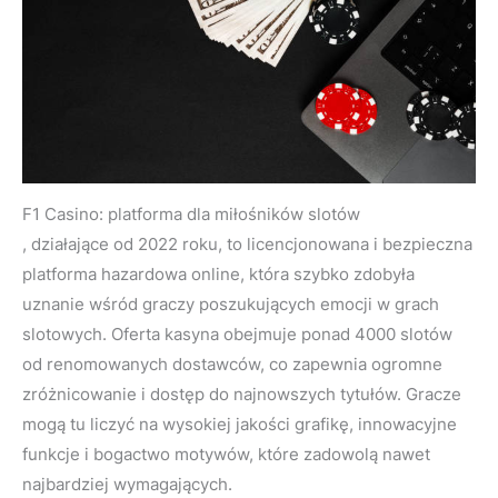
F1 Casino: platforma dla miłośników slotów
, działające od 2022 roku, to licencjonowana i bezpieczna
platforma hazardowa online, która szybko zdobyła
uznanie wśród graczy poszukujących emocji w grach
slotowych. Oferta kasyna obejmuje ponad 4000 slotów
od renomowanych dostawców, co zapewnia ogromne
zróżnicowanie i dostęp do najnowszych tytułów. Gracze
mogą tu liczyć na wysokiej jakości grafikę, innowacyjne
funkcje i bogactwo motywów, które zadowolą nawet
najbardziej wymagających.