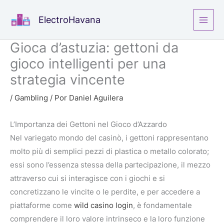
Ir
ElectroHavana
al
contenido
Gioca d’astuzia: gettoni da
gioco intelligenti per una
strategia vincente
/
Gambling
/ Por
Daniel Aguilera
L’Importanza dei Gettoni nel Gioco d’Azzardo
Nel variegato mondo del casinò, i gettoni rappresentano
molto più di semplici pezzi di plastica o metallo colorato;
essi sono l’essenza stessa della partecipazione, il mezzo
attraverso cui si interagisce con i giochi e si
concretizzano le vincite o le perdite, e per accedere a
piattaforme come
wild casino login
, è fondamentale
comprendere il loro valore intrinseco e la loro funzione