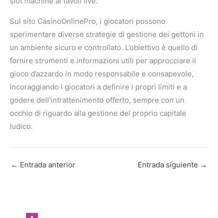
slot machine ai tavoli live.
Sul sito CasinoOnlinePro, i giocatori possono
sperimentare diverse strategie di gestione dei gettoni in
un ambiente sicuro e controllato. L’obiettivo è quello di
fornire strumenti e informazioni utili per approcciare il
gioco d’azzardo in modo responsabile e consapevole,
incoraggiando i giocatori a definire i propri limiti e a
godere dell’intrattenimento offerto, sempre con un
occhio di riguardo alla gestione del proprio capitale
ludico.
←
Entrada anterior
Entrada siguiente
→