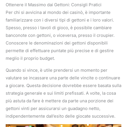
Ottenere il Massimo dai Gettoni: Consigli Pratici
Per chi si avvicina al mondo dei casinò, è importante
familiarizzare con i diversi tipi di gettoni e i loro valori.
Spesso, presso i tavoli di gioco, è possibile cambiare
banconote con gettoni, o viceversa, presso il croupier.
Conoscere le denominazioni dei gettoni disponibili
permette di effettuare puntate più precise e di gestire
meglio il proprio budget.
Quando si vince, è utile prendersi un momento per
valutare se incassare una parte delle vincite o continuare
a giocare. Questa decisione dovrebbe essere basata sulla
strategia generale e sui limiti prefissati. A volte, la cosa
più astuta da fare è mettere da parte una porzione dei
gettoni vinti per assicurarsi un guadagno netto,
indipendentemente dall’esito delle giocate successive.