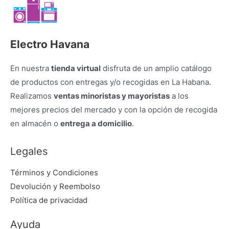
Electro Havana
En nuestra
tienda virtual
disfruta de un amplio catálogo
de productos con entregas y/o recogidas en La Habana.
Realizamos
ventas minoristas y mayoristas
a los
mejores precios del mercado y con la opción de recogida
en almacén o
entrega a domicilio
.
Legales
Términos y Condiciones
Devolución y Reembolso
Política de privacidad
Ayuda