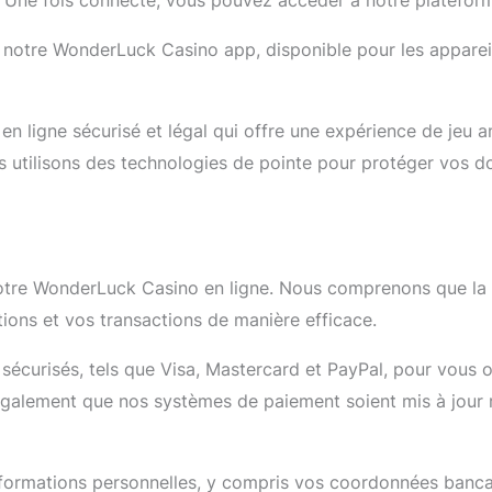
 Une fois connecté, vous pouvez accéder à notre plateform
notre WonderLuck Casino app, disponible pour les appareil
en ligne sécurisé et légal qui offre une expérience de jeu 
s utilisons des technologies de pointe pour protéger vos d
 notre WonderLuck Casino en ligne. Nous comprenons que la c
ons et vos transactions de manière efficace.
écurisés, tels que Visa, Mastercard et PayPal, pour vous off
galement que nos systèmes de paiement soient mis à jour r
formations personnelles, y compris vos coordonnées bancai