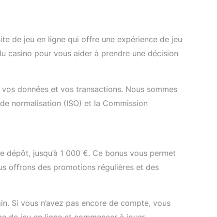
te de jeu en ligne qui offre une expérience de jeu
 du casino pour vous aider à prendre une décision
er vos données et vos transactions. Nous sommes
e de normalisation (ISO) et la Commission
re dépôt, jusqu’à 1 000 €. Ce bonus vous permet
s offrons des promotions régulières et des
n. Si vous n’avez pas encore de compte, vous