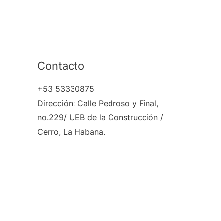
Contacto
+53 53330875
Dirección: Calle Pedroso y Final,
no.229/ UEB de la Construcción /
Cerro, La Habana.