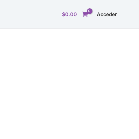
$
0.00
Acceder