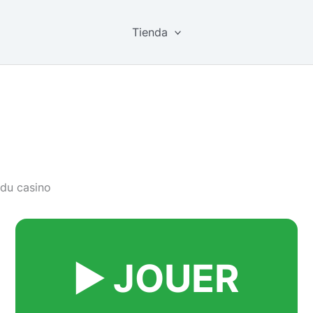
Tienda
 du casino
▶️ JOUER