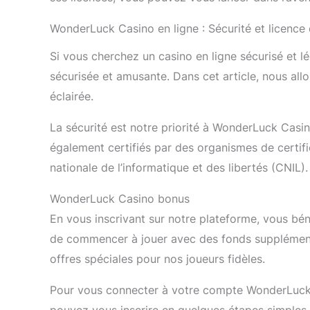
WonderLuck Casino en ligne : Sécurité et licence
Si vous cherchez un casino en ligne sécurisé et l
sécurisée et amusante. Dans cet article, nous all
éclairée.
La sécurité est notre priorité à WonderLuck Casi
également certifiés par des organismes de certifi
nationale de l’informatique et des libertés (CNIL).
WonderLuck Casino bonus
En vous inscrivant sur notre plateforme, vous bé
de commencer à jouer avec des fonds supplémenta
offres spéciales pour nos joueurs fidèles.
Pour vous connecter à votre compte WonderLuck C