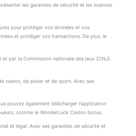
 présenter les garanties de sécurité et les licences
esures pour protéger vos données et vos
nnées et protéger vos transactions. De plus, le
) et par la Commission nationale des jeux (CNJ).
de casino, de poker et de sport. Avec ses
ous pouvez également télécharger l’application
 joueurs, comme le WonderLuck Casino bonus.
sé et légal. Avec ses garanties de sécurité et