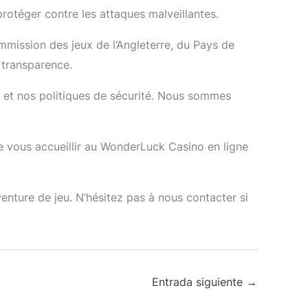
protéger contre les attaques malveillantes.
mmission des jeux de l’Angleterre, du Pays de
 transparence.
u et nos politiques de sécurité. Nous sommes
de vous accueillir au WonderLuck Casino en ligne
enture de jeu. N’hésitez pas à nous contacter si
Entrada siguiente
→