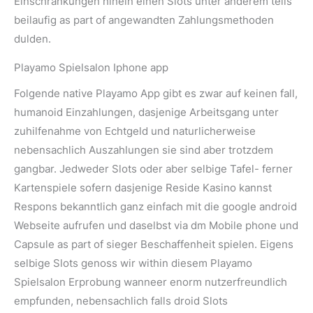
Einschrankungen hinein einen Slots unter anderem teils
beilaufig as part of angewandten Zahlungsmethoden
dulden.
Playamo Spielsalon Iphone app
Folgende native Playamo App gibt es zwar auf keinen fall,
humanoid Einzahlungen, dasjenige Arbeitsgang unter
zuhilfenahme von Echtgeld und naturlicherweise
nebensachlich Auszahlungen sie sind aber trotzdem
gangbar. Jedweder Slots oder aber selbige Tafel- ferner
Kartenspiele sofern dasjenige Reside Kasino kannst
Respons bekanntlich ganz einfach mit die google android
Webseite aufrufen und daselbst via dm Mobile phone und
Capsule as part of sieger Beschaffenheit spielen. Eigens
selbige Slots genoss wir within diesem Playamo
Spielsalon Erprobung wanneer enorm nutzerfreundlich
empfunden, nebensachlich falls droid Slots