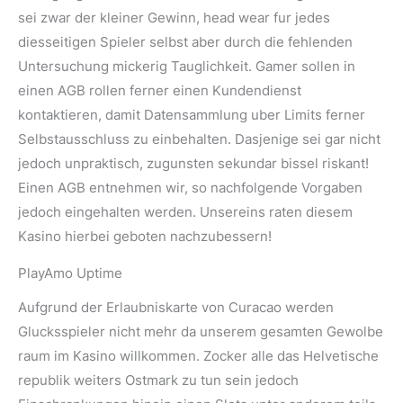
sei zwar der kleiner Gewinn, head wear fur jedes
diesseitigen Spieler selbst aber durch die fehlenden
Untersuchung mickerig Tauglichkeit. Gamer sollen in
einen AGB rollen ferner einen Kundendienst
kontaktieren, damit Datensammlung uber Limits ferner
Selbstausschluss zu einbehalten. Dasjenige sei gar nicht
jedoch unpraktisch, zugunsten sekundar bissel riskant!
Einen AGB entnehmen wir, so nachfolgende Vorgaben
jedoch eingehalten werden. Unsereins raten diesem
Kasino hierbei geboten nachzubessern!
PlayAmo Uptime
Aufgrund der Erlaubniskarte von Curacao werden
Glucksspieler nicht mehr da unserem gesamten Gewolbe
raum im Kasino willkommen. Zocker alle das Helvetische
republik weiters Ostmark zu tun sein jedoch