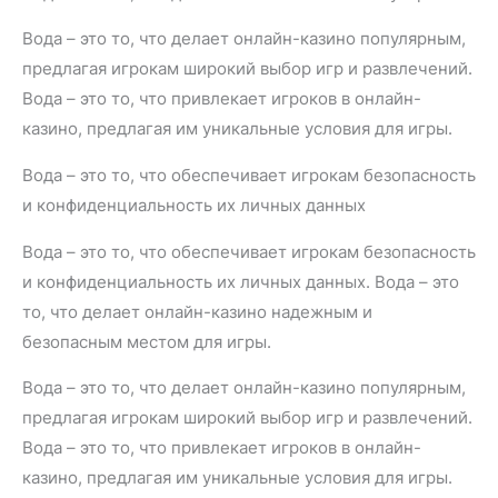
Вода – это то, что делает онлайн-казино популярным,
предлагая игрокам широкий выбор игр и развлечений.
Вода – это то, что привлекает игроков в онлайн-
казино, предлагая им уникальные условия для игры.
Вода – это то, что обеспечивает игрокам безопасность
и конфиденциальность их личных данных
Вода – это то, что обеспечивает игрокам безопасность
и конфиденциальность их личных данных. Вода – это
то, что делает онлайн-казино надежным и
безопасным местом для игры.
Вода – это то, что делает онлайн-казино популярным,
предлагая игрокам широкий выбор игр и развлечений.
Вода – это то, что привлекает игроков в онлайн-
казино, предлагая им уникальные условия для игры.