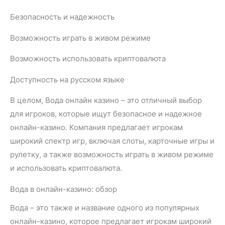
Безопасность и надежность
Возможность играть в живом режиме
Возможность использовать криптовалюта
Доступность на русском языке
В целом, Вода онлайн казино – это отличный выбор
для игроков, которые ищут безопасное и надежное
онлайн-казино. Компания предлагает игрокам
широкий спектр игр, включая слоты, карточные игры и
рулетку, а также возможность играть в живом режиме
и использовать криптовалюта.
Вода в онлайн-казино: обзор
Вода – это также и название одного из популярных
онлайн-казино, которое предлагает игрокам широкий