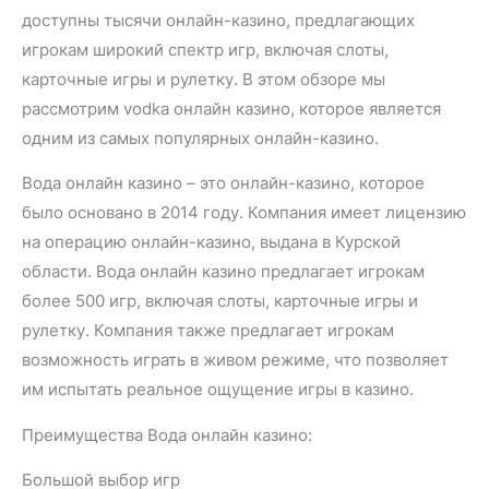
доступны тысячи онлайн-казино, предлагающих
игрокам широкий спектр игр, включая слоты,
карточные игры и рулетку. В этом обзоре мы
рассмотрим vodka онлайн казино, которое является
одним из самых популярных онлайн-казино.
Вода онлайн казино – это онлайн-казино, которое
было основано в 2014 году. Компания имеет лицензию
на операцию онлайн-казино, выдана в Курской
области. Вода онлайн казино предлагает игрокам
более 500 игр, включая слоты, карточные игры и
рулетку. Компания также предлагает игрокам
возможность играть в живом режиме, что позволяет
им испытать реальное ощущение игры в казино.
Преимущества Вода онлайн казино:
Большой выбор игр