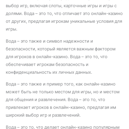
выбор игр, включая слоты, карточные игры и игры с
долями. Вода – это то, что отличает это онлайн-казино
от других, предлагая игрокам уникальные условия для
игры.
Вода – это также и символ надежности и
безопасности, который является важным фактором
для игроков в онлайн-казино. Вода – это то, что
обеспечивает игрокам безопасность и
конфиденциальность их личных данных.
Вода – это также и пример того, как онлайн-казино
может быть не только местом для игры, но и местом
для общения и развлечения. Вода – это то, что
привлекает игроков в онлайн-казино, предлагая им
широкий выбор игр и развлечений.
Вода – это то, что делает онлайн-казино популярным