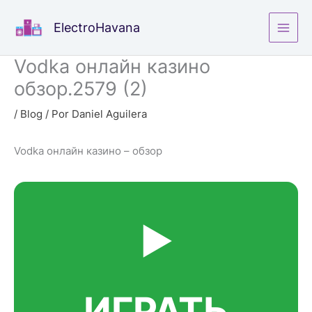
Ir
ElectroHavana
al
contenido
Vodka онлайн казино
обзор.2579 (2)
/
Blog
/ Por
Daniel Aguilera
Vodka онлайн казино – обзор
▶️
ИГРАТЬ