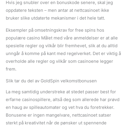
Hvis jeg snubler over en bonuskode senere, skal jeg
oppdatere teksten – men antar at nettcasinoet ikke
bruker slike utdaterte mekanismer i det hele tatt.
Eksempler på omsetningskrav for free spins hos
populære casino Målet med våre anmeldelser er at alle
spesielle regler og vilkår blir fremhevet, slik at du alltid
unngår å komme på kant med regelverket. Det er viktig å
overholde alle regler og vilkår som casinoene legger
frem.
Slik tar du del av GoldSpin velkomstbonusen
La meg samtidig understreke at stedet passer best for
erfarne casinospillere, altså deg som allerede har prøvd
en haug av spilleautomater og vet hva du foretrekker.
Bonusene er ingen mangelvare, nettcasinoet satser
sterkt på kreativitet når de pønsker ut spennende