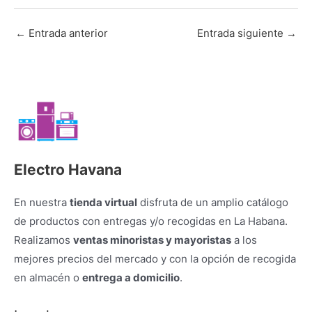
←
Entrada anterior
Entrada siguiente
→
Electro Havana
En nuestra
tienda virtual
disfruta de un amplio catálogo
de productos con entregas y/o recogidas en La Habana.
Realizamos
ventas minoristas y mayoristas
a los
mejores precios del mercado y con la opción de recogida
en almacén o
entrega a domicilio
.