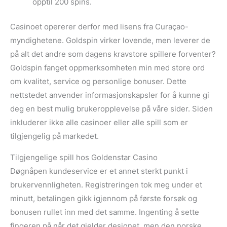
opptil 200 spins.
Casinoet opererer derfor med lisens fra Curaçao-
myndighetene. Goldspin virker lovende, men leverer de
på alt det andre som dagens kravstore spillere forventer?
Goldspin fanget oppmerksomheten min med store ord
om kvalitet, service og personlige bonuser. Dette
nettstedet anvender informasjonskapsler for å kunne gi
deg en best mulig brukeropplevelse på våre sider. Siden
inkluderer ikke alle casinoer eller alle spill som er
tilgjengelig på markedet.
Tilgjengelige spill hos Goldenstar Casino
Døgnåpen kundeservice er et annet sterkt punkt i
brukervennligheten. Registreringen tok meg under et
minutt, betalingen gikk igjennom på første forsøk og
bonusen rullet inn med det samme. Ingenting å sette
fingeren på når det gjelder designet, men den norske