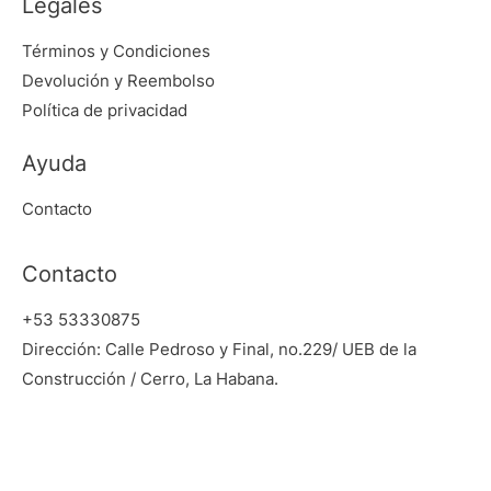
Legales
Términos y Condiciones
Devolución y Reembolso
Política de privacidad
Ayuda
Contacto
Contacto
+53 53330875
Dirección: Calle Pedroso y Final, no.229/ UEB de la
Construcción / Cerro, La Habana.