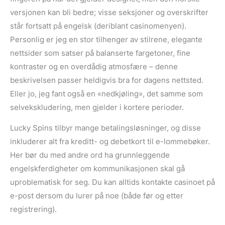
versjonen kan bli bedre; visse seksjoner og overskrifter
står fortsatt på engelsk (deriblant casinomenyen).
Personlig er jeg en stor tilhenger av stilrene, elegante
nettsider som satser på balanserte fargetoner, fine
kontraster og en overdådig atmosfære – denne
beskrivelsen passer heldigvis bra for dagens nettsted.
Eller jo, jeg fant også en «nedkjøling», det samme som
selvekskludering, men gjelder i kortere perioder.
Lucky Spins tilbyr mange betalingsløsninger, og disse
inkluderer alt fra kreditt- og debetkort til e-lommebøker.
Her bør du med andre ord ha grunnleggende
engelskferdigheter om kommunikasjonen skal gå
uproblematisk for seg. Du kan alltids kontakte casinoet på
e-post dersom du lurer på noe (både før og etter
registrering).