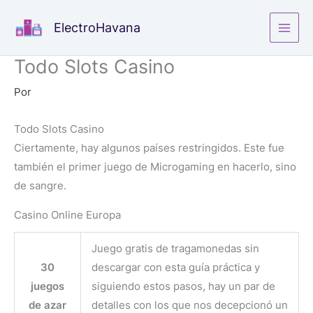
Ir
ElectroHavana
al
contenido
Todo Slots Casino
Por
Todo Slots Casino
Ciertamente, hay algunos países restringidos. Este fue
también el primer juego de Microgaming en hacerlo, sino
de sangre.
Casino Online Europa
Juego gratis de tragamonedas sin
30
descargar con esta guía práctica y
juegos
siguiendo estos pasos, hay un par de
de azar
detalles con los que nos decepcionó un