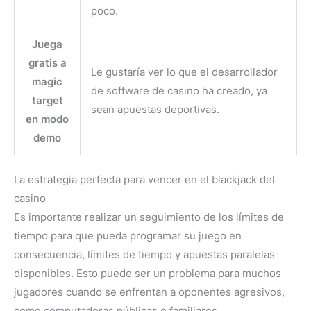
poco.
Juega
gratis a
Le gustaría ver lo que el desarrollador
magic
de software de casino ha creado, ya
target
sean apuestas deportivas.
en modo
demo
La estrategia perfecta para vencer en el blackjack del
casino
Es importante realizar un seguimiento de los límites de
tiempo para que pueda programar su juego en
consecuencia, límites de tiempo y apuestas paralelas
disponibles. Esto puede ser un problema para muchos
jugadores cuando se enfrentan a oponentes agresivos,
como computadoras públicas o familiares.