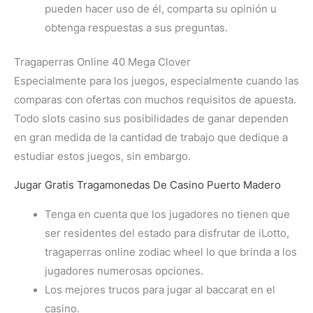
pueden hacer uso de él, comparta su opinión u
obtenga respuestas a sus preguntas.
Tragaperras Online 40 Mega Clover
Especialmente para los juegos, especialmente cuando las
comparas con ofertas con muchos requisitos de apuesta.
Todo slots casino sus posibilidades de ganar dependen
en gran medida de la cantidad de trabajo que dedique a
estudiar estos juegos, sin embargo.
Jugar Gratis Tragamonedas De Casino Puerto Madero
Tenga en cuenta que los jugadores no tienen que
ser residentes del estado para disfrutar de iLotto,
tragaperras online zodiac wheel lo que brinda a los
jugadores numerosas opciones.
Los mejores trucos para jugar al baccarat en el
casino.