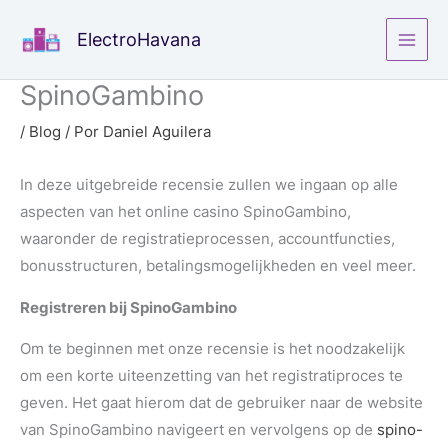
Ir
ElectroHavana
al
contenido
SpinoGambino
/
Blog
/ Por
Daniel Aguilera
In deze uitgebreide recensie zullen we ingaan op alle
aspecten van het online casino SpinoGambino,
waaronder de registratieprocessen, accountfuncties,
bonusstructuren, betalingsmogelijkheden en veel meer.
Registreren bij SpinoGambino
Om te beginnen met onze recensie is het noodzakelijk
om een korte uiteenzetting van het registratiproces te
geven. Het gaat hierom dat de gebruiker naar de website
van SpinoGambino navigeert en vervolgens op de
spino-