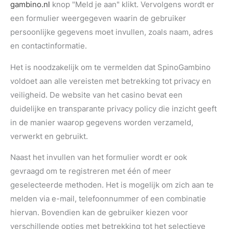
gambino.nl
knop "Meld je aan" klikt. Vervolgens wordt er
een formulier weergegeven waarin de gebruiker
persoonlijke gegevens moet invullen, zoals naam, adres
en contactinformatie.
Het is noodzakelijk om te vermelden dat SpinoGambino
voldoet aan alle vereisten met betrekking tot privacy en
veiligheid. De website van het casino bevat een
duidelijke en transparante privacy policy die inzicht geeft
in de manier waarop gegevens worden verzameld,
verwerkt en gebruikt.
Naast het invullen van het formulier wordt er ook
gevraagd om te registreren met één of meer
geselecteerde methoden. Het is mogelijk om zich aan te
melden via e-mail, telefoonnummer of een combinatie
hiervan. Bovendien kan de gebruiker kiezen voor
verschillende opties met betrekking tot het selectieve