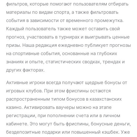
фильтров, которые помогают пользователям отбирать
материалы по видам спорта, а также фильтровать
события в зависимости от временного промежутка.
Каждый пользователь также может оставить свой
прогноз, участвовать в турнирах и выигрывать ценные
призы. Наша редакция ежедневно публикует прогнозы
на спортивные события, основанные на глубоких
знаниях и опыте, статистических сводках, трендах и
других факторах.
Активные игроки всегда получают щедрые бонусы от
игровых клубов. При этом фриспины остаются
распространенным типом бонусов в казахстанских
казино. Активировать ваучеры можно на этапе
регистрации, при пополнении счета или в личном
кабинете. Это могут быть фриспины, бонусные деньги,
бездепозитные подарки или повышенный кэшбек. Уже