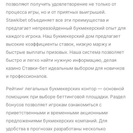
позволяют получить удовлетворение не только от
процесса игры, но и от приятных выигрышей.
Stawkibet объединяет все эти преимущества и
предлагает непревзойденный букмекерский опыт для
каждого игрока. Наш букмекерский дом предлагает
высокие коэффициенты ставок, низкую маржу и
быстрые выплаты призовых. Наша система позволяет
быстро и легко найти нужную информацию, делая
казино Ставки-бет идеальным выбором для новичков
и профессионалов.
Рейтинг легальных букмекерских контор — основной
помощник при выборе беттинговой площадки. Раздел
бонусов позволяет игрокам ознакомиться с
приветственными и временными акционными
предложениями букмекерских компаний. Для
удобства в прогнозах разработаны несколько