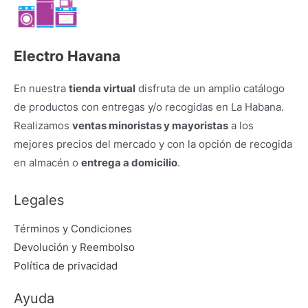
Electro Havana
En nuestra
tienda virtual
disfruta de un amplio catálogo
de productos con entregas y/o recogidas en La Habana.
Realizamos
ventas minoristas y mayoristas
a los
mejores precios del mercado y con la opción de recogida
en almacén o
entrega a domicilio
.
Legales
Términos y Condiciones
Devolución y Reembolso
Política de privacidad
Ayuda