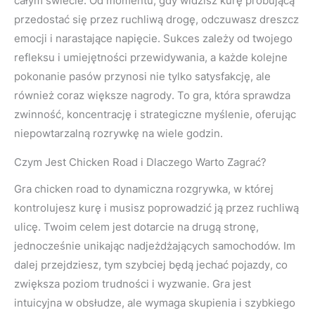
całym świecie. Od momentu, gdy widzisz kurę próbującą
przedostać się przez ruchliwą drogę, odczuwasz dreszcz
emocji i narastające napięcie. Sukces zależy od twojego
refleksu i umiejętności przewidywania, a każde kolejne
pokonanie pasów przynosi nie tylko satysfakcję, ale
również coraz większe nagrody. To gra, która sprawdza
zwinność, koncentrację i strategiczne myślenie, oferując
niepowtarzalną rozrywkę na wiele godzin.
Czym Jest Chicken Road i Dlaczego Warto Zagrać?
Gra chicken road to dynamiczna rozgrywka, w której
kontrolujesz kurę i musisz poprowadzić ją przez ruchliwą
ulicę. Twoim celem jest dotarcie na drugą stronę,
jednocześnie unikając nadjeżdżających samochodów. Im
dalej przejdziesz, tym szybciej będą jechać pojazdy, co
zwiększa poziom trudności i wyzwanie. Gra jest
intuicyjna w obsłudze, ale wymaga skupienia i szybkiego