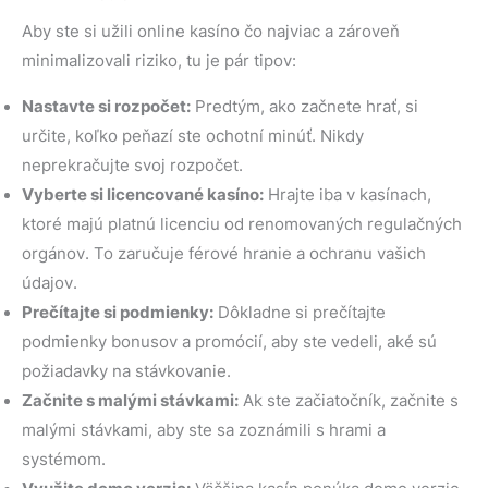
Aby ste si užili online kasíno čo najviac a zároveň
minimalizovali riziko, tu je pár tipov:
Nastavte si rozpočet:
Predtým, ako začnete hrať, si
určite, koľko peňazí ste ochotní minúť. Nikdy
neprekračujte svoj rozpočet.
Vyberte si licencované kasíno:
Hrajte iba v kasínach,
ktoré majú platnú licenciu od renomovaných regulačných
orgánov. To zaručuje férové hranie a ochranu vašich
údajov.
Prečítajte si podmienky:
Dôkladne si prečítajte
podmienky bonusov a promócií, aby ste vedeli, aké sú
požiadavky na stávkovanie.
Začnite s malými stávkami:
Ak ste začiatočník, začnite s
malými stávkami, aby ste sa zoznámili s hrami a
systémom.