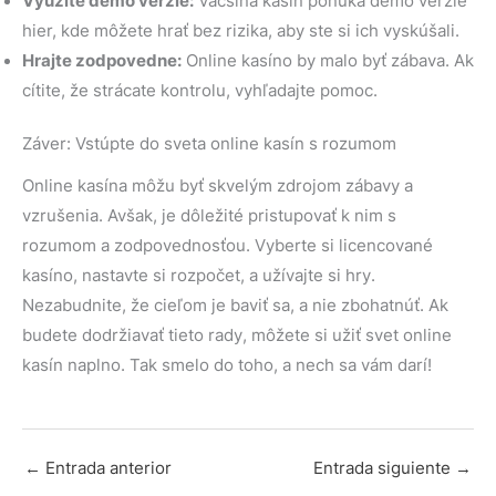
Využite demo verzie:
Väčšina kasín ponúka demo verzie
hier, kde môžete hrať bez rizika, aby ste si ich vyskúšali.
Hrajte zodpovedne:
Online kasíno by malo byť zábava. Ak
cítite, že strácate kontrolu, vyhľadajte pomoc.
Záver: Vstúpte do sveta online kasín s rozumom
Online kasína môžu byť skvelým zdrojom zábavy a
vzrušenia. Avšak, je dôležité pristupovať k nim s
rozumom a zodpovednosťou. Vyberte si licencované
kasíno, nastavte si rozpočet, a užívajte si hry.
Nezabudnite, že cieľom je baviť sa, a nie zbohatnúť. Ak
budete dodržiavať tieto rady, môžete si užiť svet online
kasín naplno. Tak smelo do toho, a nech sa vám darí!
←
Entrada anterior
Entrada siguiente
→