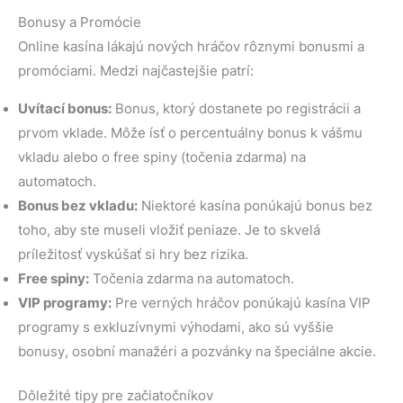
Bonusy a Promócie
Online kasína lákajú nových hráčov rôznymi bonusmi a
promóciami. Medzi najčastejšie patrí:
Uvítací bonus:
Bonus, ktorý dostanete po registrácii a
prvom vklade. Môže ísť o percentuálny bonus k vášmu
vkladu alebo o free spiny (točenia zdarma) na
automatoch.
Bonus bez vkladu:
Niektoré kasína ponúkajú bonus bez
toho, aby ste museli vložiť peniaze. Je to skvelá
príležitosť vyskúšať si hry bez rizika.
Free spiny:
Točenia zdarma na automatoch.
VIP programy:
Pre verných hráčov ponúkajú kasína VIP
programy s exkluzívnymi výhodami, ako sú vyššie
bonusy, osobní manažéri a pozvánky na špeciálne akcie.
Dôležité tipy pre začiatočníkov