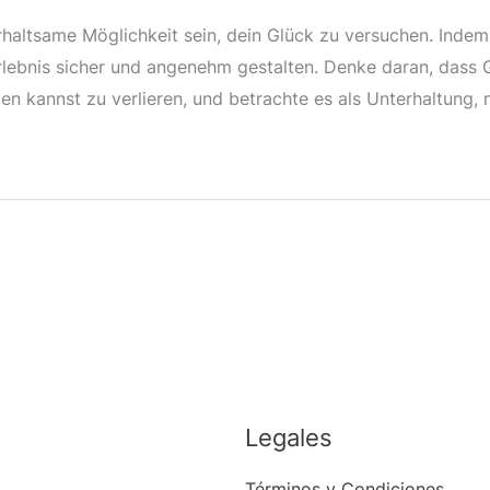
haltsame Möglichkeit sein, dein Glück zu versuchen. Inde
erlebnis sicher und angenehm gestalten. Denke daran, dass
sten kannst zu verlieren, und betrachte es als Unterhaltung,
Legales
Términos y Condiciones