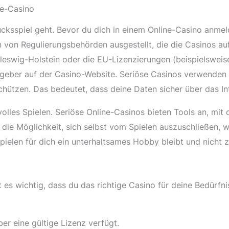
ne-Casino
cksspiel geht. Bevor du dich in einem Online-Casino anmelde
von Regulierungsbehörden ausgestellt, die die Casinos auf ih
leswig-Holstein oder die EU-Lizenzierungen (beispielsweis
zgeber auf der Casino-Website. Seriöse Casinos verwenden
chützen. Das bedeutet, dass deine Daten sicher über das I
olles Spielen. Seriöse Online-Casinos bieten Tools an, mit 
 die Möglichkeit, sich selbst vom Spielen auszuschließen, we
Spielen für dich ein unterhaltsames Hobby bleibt und nicht 
 es wichtig, dass du das richtige Casino für deine Bedürfniss
r eine gültige Lizenz verfügt.