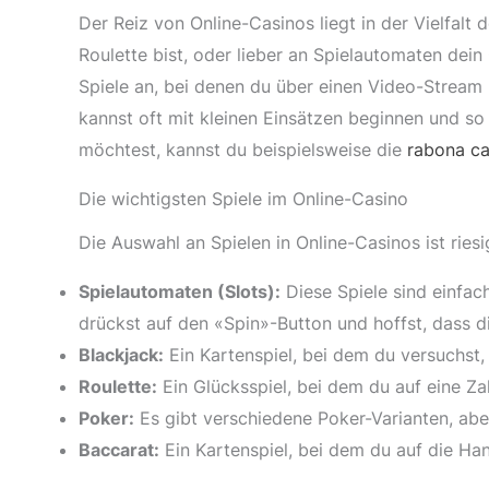
Der Reiz von Online-Casinos liegt in der Vielfalt
Roulette bist, oder lieber an Spielautomaten dein
Spiele an, bei denen du über einen Video-Stream 
kannst oft mit kleinen Einsätzen beginnen und so
möchtest, kannst du beispielsweise die
rabona ca
Die wichtigsten Spiele im Online-Casino
Die Auswahl an Spielen in Online-Casinos ist riesi
Spielautomaten (Slots):
Diese Spiele sind einfac
drückst auf den «Spin»-Button und hoffst, dass d
Blackjack:
Ein Kartenspiel, bei dem du versuchst,
Roulette:
Ein Glücksspiel, bei dem du auf eine Za
Poker:
Es gibt verschiedene Poker-Varianten, aber
Baccarat:
Ein Kartenspiel, bei dem du auf die Han