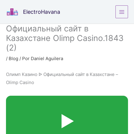
Ir
ElectroHavana
al
contenido
Официальный сайт в
Казахстане Olimp Casino.1843
(2)
/
Blog
/ Por
Daniel Aguilera
Олимп Казино ᐉ Официальный сайт в Казахстане –
Olimp Casino
▶️