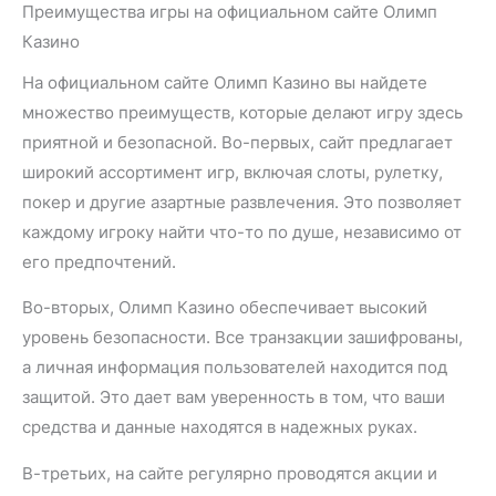
Преимущества игры на официальном сайте Олимп
Казино
На официальном сайте Олимп Казино вы найдете
множество преимуществ, которые делают игру здесь
приятной и безопасной. Во-первых, сайт предлагает
широкий ассортимент игр, включая слоты, рулетку,
покер и другие азартные развлечения. Это позволяет
каждому игроку найти что-то по душе, независимо от
его предпочтений.
Во-вторых, Олимп Казино обеспечивает высокий
уровень безопасности. Все транзакции зашифрованы,
а личная информация пользователей находится под
защитой. Это дает вам уверенность в том, что ваши
средства и данные находятся в надежных руках.
В-третьих, на сайте регулярно проводятся акции и