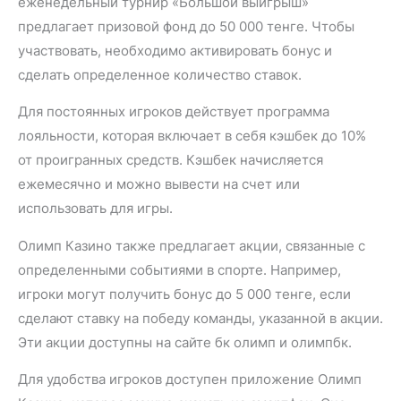
еженедельный турнир «Большой выигрыш»
предлагает призовой фонд до 50 000 тенге. Чтобы
участвовать, необходимо активировать бонус и
сделать определенное количество ставок.
Для постоянных игроков действует программа
лояльности, которая включает в себя кэшбек до 10%
от проигранных средств. Кэшбек начисляется
ежемесячно и можно вывести на счет или
использовать для игры.
Олимп Казино также предлагает акции, связанные с
определенными событиями в спорте. Например,
игроки могут получить бонус до 5 000 тенге, если
сделают ставку на победу команды, указанной в акции.
Эти акции доступны на сайте бк олимп и олимпбк.
Для удобства игроков доступен приложение Олимп