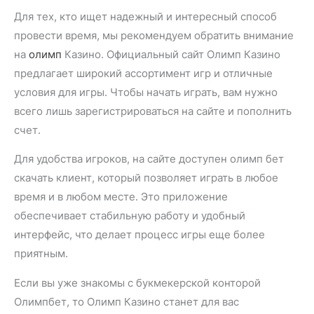
Для тех, кто ищет надежный и интересный способ
провести время, мы рекомендуем обратить внимание
на
олимп
Казино. Официальный сайт Олимп Казино
предлагает широкий ассортимент игр и отличные
условия для игры. Чтобы начать играть, вам нужно
всего лишь зарегистрироваться на сайте и пополнить
счет.
Для удобства игроков, на сайте доступен олимп бет
скачать клиент, который позволяет играть в любое
время и в любом месте. Это приложение
обеспечивает стабильную работу и удобный
интерфейс, что делает процесс игры еще более
приятным.
Если вы уже знакомы с букмекерской конторой
Олимпбет, то Олимп Казино станет для вас