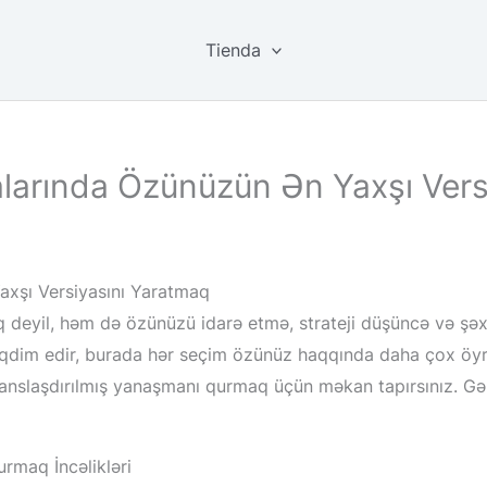
Tienda
larında Özünüzün Ən Yaxşı Vers
axşı Versiyasını Yaratmaq
q deyil, həm də özünüzü idarə etmə, strateji düşüncə və şəxs
r təqdim edir, burada hər seçim özünüz haqqında daha çox öy
balanslaşdırılmış yanaşmanı qurmaq üçün məkan tapırsınız. 
rmaq İncəlikləri