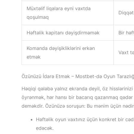
Müxtəlif liqalara eyni vaxtda
Diqqət
qoşulmaq
Həftəlik kapitanı dəyişdirməmək
Bir həf
Komanda dəyişikliklərini erkən
Vaxt tə
etmək
Özünüzü İdarə Etmək – Mostbet-də Oyun Tarazlığ
Həqiqi qələbə yalnız ekranda deyil, öz hissləriniz
öyrənmək, hər hansı bir bacarıq qazanmaq qədər əhə
deməkdir. Özünüzə soruşun: Bu mənim üçün nədir?
Həftəlik oyun vaxtınız üçün konkret bir cə
edəcək.