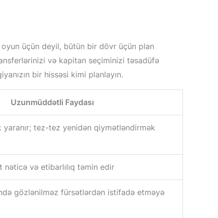
 oyun üçün deyil, bütün bir dövr üçün plan
ransferlərinizi və kapitan seçiminizi təsadüfə
anızın bir hissəsi kimi planlayın.
Uzunmüddətli Faydası
k yaranır; tez-tez yenidən qiymətləndirmək
nəticə və etibarlılıq təmin edir
ndə gözlənilməz fürsətlərdən istifadə etməyə