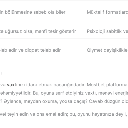
in bölünməsinə səbəb ola bilər
Müxtəlif formatlard
tə uğursuz olsa, mənfi təsir göstərir
Psixoloji sabitlik v
ləb edir və diqqət tələb edir
Qiymət dəyişiklikl
ı
i və
vaxtı
nızı idarə etmək bacarığındadır. Mostbet platform
miyyətlidir. Bu, oyuna sərf etdiyiniz vaxtı, mənəvi enerjin
 Əyləncə, meydan oxuma, yoxsa qaçış? Cavab düzgün olduqd
dvəl təyin edin və ona əməl edin; bu, oyunu həyatınıza deyi