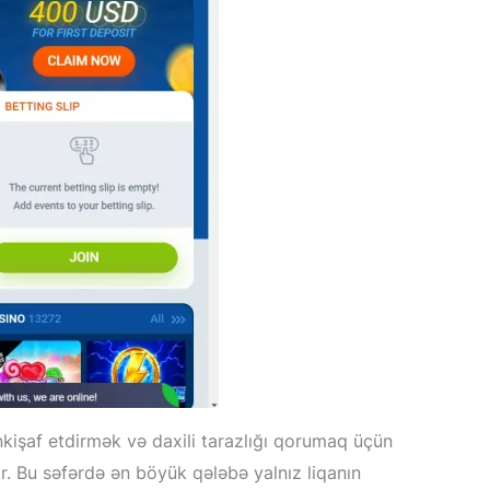
nkişaf etdirmək və daxili tarazlığı qorumaq üçün
dir. Bu səfərdə ən böyük qələbə yalnız liqanın