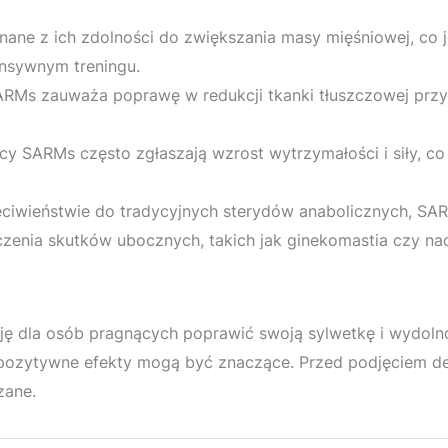
ane z ich zdolności do zwiększania masy mięśniowej, co j
ensywnym treningu.
ARMs zauważa poprawę w redukcji tkanki tłuszczowej prz
y SARMs często zgłaszają wzrost wytrzymałości i siły, c
ciwieństwie do tradycyjnych sterydów anabolicznych, SAR
zenia skutków ubocznych, takich jak ginekomastia czy nad
ję dla osób pragnących poprawić swoją sylwetkę i wydoln
ch pozytywne efekty mogą być znaczące. Przed podjęciem d
zane.