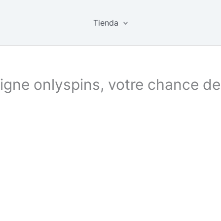
Tienda
ligne onlyspins, votre chance de