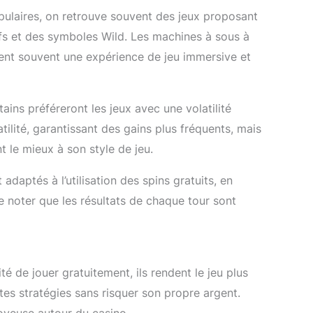
populaires, on retrouve souvent des jeux proposant
tifs et des symboles Wild. Les machines à sous à
ent souvent une expérience de jeu immersive et
ns préféreront les jeux avec une volatilité
tilité, garantissant des gains plus fréquents, mais
t le mieux à son style de jeu.
aptés à l’utilisation des spins gratuits, en
de noter que les résultats de chaque tour sont
ité de jouer gratuitement, ils rendent le jeu plus
tes stratégies sans risquer son propre argent.
oyeuse autour du casino.