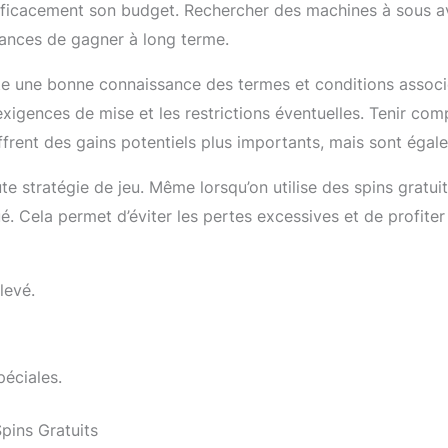
ficacement son budget. Rechercher des machines à sous ave
hances de gagner à long terme.
ssite une bonne connaissance des termes et conditions associ
s exigences de mise et les restrictions éventuelles. Tenir com
 offrent des gains potentiels plus importants, mais sont égal
 stratégie de jeu. Même lorsqu’on utilise des spins gratuits
 Cela permet d’éviter les pertes excessives et de profiter
levé.
éciales.
Spins Gratuits