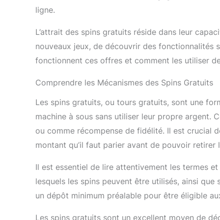
ligne.
L’attrait des spins gratuits réside dans leur capac
nouveaux jeux, de découvrir des fonctionnalités
fonctionnent ces offres et comment les utiliser d
Comprendre les Mécanismes des Spins Gratuits
Les spins gratuits, ou tours gratuits, sont une fo
machine à sous sans utiliser leur propre argent. C
ou comme récompense de fidélité. Il est crucial 
montant qu’il faut parier avant de pouvoir retirer 
Il est essentiel de lire attentivement les termes e
lesquels les spins peuvent être utilisés, ainsi q
un dépôt minimum préalable pour être éligible aux
Les spins gratuits sont un excellent moyen de dé