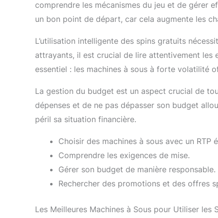
comprendre les mécanismes du jeu et de gérer ef
un bon point de départ, car cela augmente les c
L’utilisation intelligente des spins gratuits néce
attrayants, il est crucial de lire attentivement le
essentiel : les machines à sous à forte volatilité
La gestion du budget est un aspect crucial de toute
dépenses et de ne pas dépasser son budget alloué.
péril sa situation financière.
Choisir des machines à sous avec un RTP é
Comprendre les exigences de mise.
Gérer son budget de manière responsable.
Rechercher des promotions et des offres sp
Les Meilleures Machines à Sous pour Utiliser les 