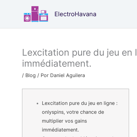
Ir
al
ElectroHavana
contenido
Lexcitation pure du jeu en 
immédiatement.
/
Blog
/ Por
Daniel Aguilera
Lexcitation pure du jeu en ligne :
onlyspins, votre chance de
multiplier vos gains
immédiatement.