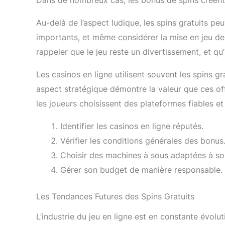
Au-delà de l’aspect ludique, les spins gratuits pe
importants, et même considérer la mise en jeu d
rappeler que le jeu reste un divertissement, et q
Les casinos en ligne utilisent souvent les spins g
aspect stratégique démontre la valeur que ces offr
les joueurs choisissent des plateformes fiables e
Identifier les casinos en ligne réputés.
Vérifier les conditions générales des bonus
Choisir des machines à sous adaptées à son
Gérer son budget de manière responsable.
Les Tendances Futures des Spins Gratuits
L’industrie du jeu en ligne est en constante évolu