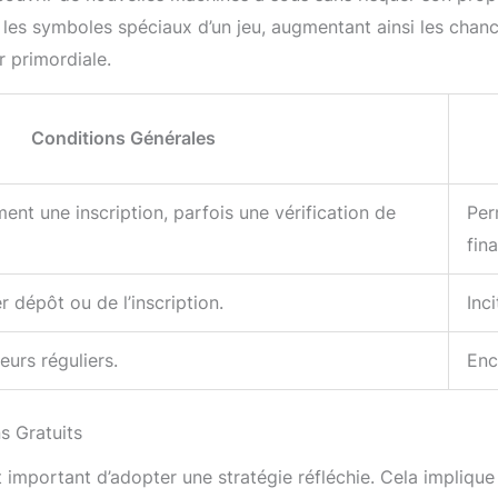
et les symboles spéciaux d’un jeu, augmentant ainsi les chanc
r primordiale.
Conditions Générales
ent une inscription, parfois une vérification de
Per
fina
r dépôt ou de l’inscription.
Inc
urs réguliers.
Enc
s Gratuits
 est important d’adopter une stratégie réfléchie. Cela impliq