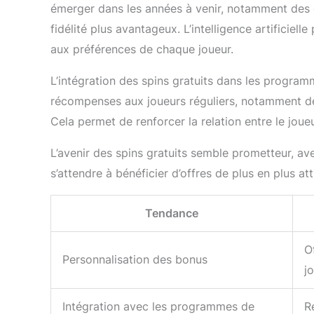
émerger dans les années à venir, notamment des 
fidélité plus avantageux. L’intelligence artificie
aux préférences de chaque joueur.
L’intégration des spins gratuits dans les program
récompenses aux joueurs réguliers, notamment des
Cela permet de renforcer la relation entre le joueu
L’avenir des spins gratuits semble prometteur, av
s’attendre à bénéficier d’offres de plus en plus at
Tendance
O
Personnalisation des bonus
j
Intégration avec les programmes de
R