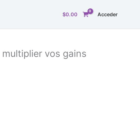
$
0.00
Acceder
 multiplier vos gains