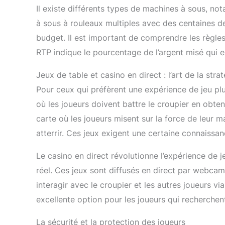
Il existe différents types de machines à sous, n
à sous à rouleaux multiples avec des centaines d
budget. Il est important de comprendre les règle
RTP indique le pourcentage de l’argent misé qui es
Jeux de table et casino en direct : l’art de la stra
Pour ceux qui préfèrent une expérience de jeu plu
où les joueurs doivent battre le croupier en obte
carte où les joueurs misent sur la force de leur ma
atterrir. Ces jeux exigent une certaine connaissa
Le casino en direct révolutionne l’expérience de j
réel. Ces jeux sont diffusés en direct par webc
interagir avec le croupier et les autres joueurs vi
excellente option pour les joueurs qui recherchen
La sécurité et la protection des joueurs