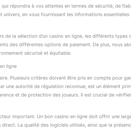
e
qui répondra à vos attentes en termes de sécurité, de fiabi
t univers, en vous fournissant les informations essentielles 
rs de la sélection d’un casino en ligne, les différents types
ients des différentes options de paiement. De plus, nous a
ronnement sécurisé et équitable.
en ligne
aire. Plusieurs critères doivent être pris en compte pour ga
 par une autorité de régulation reconnue, est un élément prim
ence et de protection des joueurs. Il est crucial de vérifie
cteur important. Un bon casino en ligne doit offrir une lar
 direct. La qualité des logiciels utilisés, ainsi que la pré