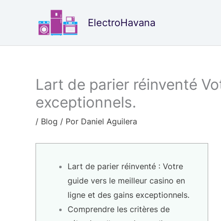
Ir
al
ElectroHavana
contenido
Lart de parier réinventé Vo
exceptionnels.
/
Blog
/ Por
Daniel Aguilera
Lart de parier réinventé : Votre
guide vers le meilleur casino en
ligne et des gains exceptionnels.
Comprendre les critères de