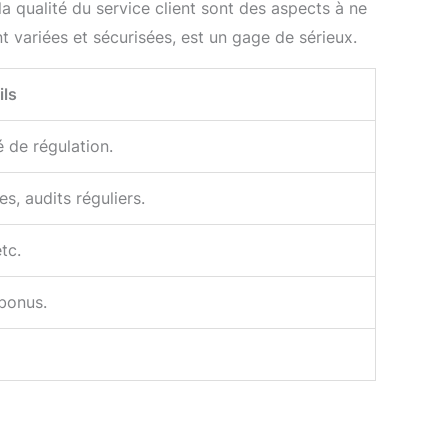
a qualité du service client sont des aspects à ne
t variées et sécurisées, est un gage de sérieux.
ils
té de régulation.
, audits réguliers.
tc.
 bonus.