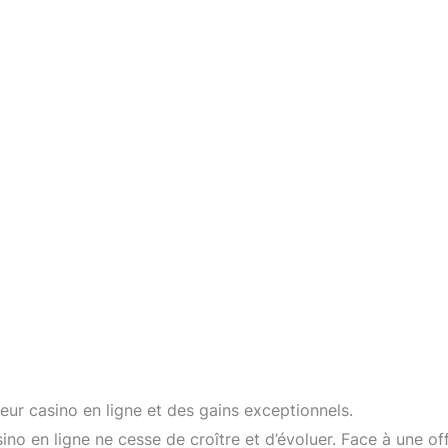
leur casino en ligne et des gains exceptionnels.
no en ligne ne cesse de croître et d’évoluer. Face à une offre