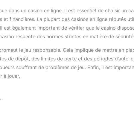
oue dans un casino en ligne. Il est essentiel de choisir un c
et financières. La plupart des casinos en ligne réputés uti
Il est également important de vérifier que le casino dispose
 casino respecte des normes strictes en matière de sécurité
 promeut le jeu responsable. Cela implique de mettre en plac
ites de dépôt, des limites de perte et des périodes d’auto-e
ueurs souffrant de problèmes de jeu. Enfin, il est importan
 à jouer.
L.