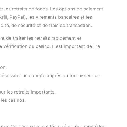
et les retraits de fonds. Les options de paiement
rill, PayPal), les virements bancaires et les
té, de sécurité et de frais de transaction.
t de traiter les retraits rapidement et
vérification du casino. Il est important de lire
ion.
nt nécessiter un compte auprès du fournisseur de
r les retraits importants.
les casinos.
utre. Certains pays ont légalisé et réglementé les