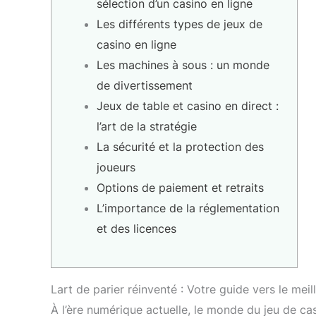
sélection d’un casino en ligne
Les différents types de jeux de
casino en ligne
Les machines à sous : un monde
de divertissement
Jeux de table et casino en direct :
l’art de la stratégie
La sécurité et la protection des
joueurs
Options de paiement et retraits
L’importance de la réglementation
et des licences
Lart de parier réinventé : Votre guide vers le meil
À l’ère numérique actuelle, le monde du jeu de casi