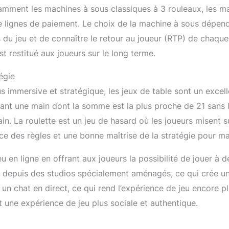
otamment les machines à sous classiques à 3 rouleaux, les m
e lignes de paiement. Le choix de la machine à sous dépen
s du jeu et de connaître le retour au joueur (RTP) de chaq
t restitué aux joueurs sur le long terme.
tégie
s immersive et stratégique, les jeux de table sont un excell
nant une main dont la somme est la plus proche de 21 sans la
in. La roulette est un jeu de hasard où les joueurs misent su
nce des règles et une bonne maîtrise de la stratégie pour 
eu en ligne en offrant aux joueurs la possibilité de jouer à
am depuis des studios spécialement aménagés, ce qui crée u
a un chat en direct, ce qui rend l’expérience de jeu encore p
t une expérience de jeu plus sociale et authentique.