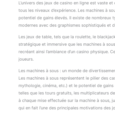
L’univers des jeux de casino en ligne est vaste et
tous les niveaux d’expérience. Les machines à sous
potentiel de gains élevés. Il existe de nombreux 
modernes avec des graphismes sophistiqués et de
Les jeux de table, tels que la roulette, le blackja
stratégique et immersive que les machines à sous.
recréant ainsi l’ambiance d’un casino physique. Ce
joueurs.
Les machines à sous : un monde de divertisseme
Les machines à sous représentent le pilier des cas
mythologie, cinéma, etc.) et le potentiel de gai
telles que les tours gratuits, les multiplicateurs 
à chaque mise effectuée sur la machine à sous, j
qui en fait l’une des principales motivations des j