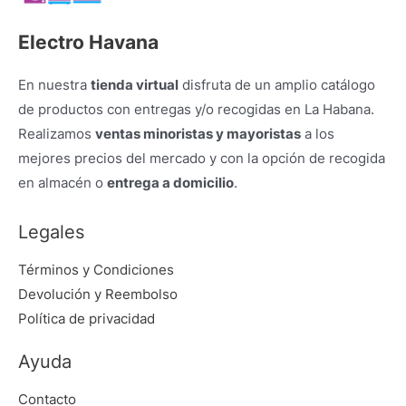
Electro Havana
En nuestra
tienda virtual
disfruta de un amplio catálogo
de productos con entregas y/o recogidas en La Habana.
Realizamos
ventas minoristas y mayoristas
a los
mejores precios del mercado y con la opción de recogida
en almacén o
entrega a domicilio
.
Legales
Términos y Condiciones
Devolución y Reembolso
Política de privacidad
Ayuda
Contacto