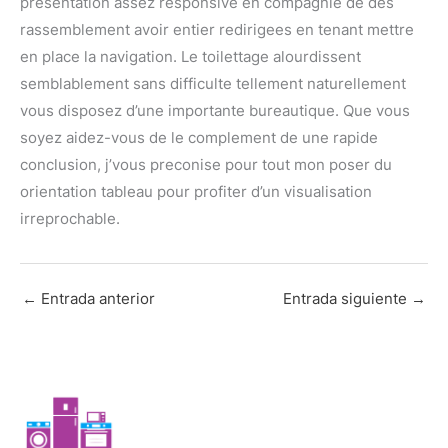
presentation assez responsive en compagnie de des
rassemblement avoir entier redirigees en tenant mettre
en place la navigation. Le toilettage alourdissent
semblablement sans difficulte tellement naturellement
vous disposez d’une importante bureautique. Que vous
soyez aidez-vous de le complement de une rapide
conclusion, j’vous preconise pour tout mon poser du
orientation tableau pour profiter d’un visualisation
irreprochable.
←
Entrada anterior
Entrada siguiente
→