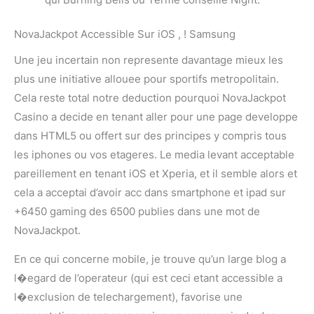
NovaJackpot Accessible Sur iOS , ! Samsung
Une jeu incertain non represente davantage mieux les
plus une initiative allouee pour sportifs metropolitain.
Cela reste total notre deduction pourquoi NovaJackpot
Casino a decide en tenant aller pour une page developpe
dans HTML5 ou offert sur des principes y compris tous
les iphones ou vos etageres. Le media levant acceptable
pareillement en tenant iOS et Xperia, et il semble alors et
cela a acceptai d’avoir acc dans smartphone et ipad sur
+6450 gaming des 6500 publies dans une mot de
NovaJackpot.
En ce qui concerne mobile, je trouve qu’un large blog a
l�egard de l’operateur (qui est ceci etant accessible a
l�exclusion de telechargement), favorise une