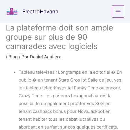
Ir
ElectroHavana
al
contenido
La plateforme doit son ample
groupe sur plus de 90
camarades avec logiciels
/
Blog
/ Por
Daniel Aguilera
Tableau televises : Longtemps en la editorial � En
public � en tenant Stars Gros lot Salle de jeu, yes,
les tableau telediffuses tel Funky Time ou encore
Crazy Time. Les parieurs hexagonal auront la
possibilite de egalement profiter vos 30% en
tenant cashback bonus pour NovaJackpot en
tenant habiter tous les debat lucratives du
abordant en surfant sur ces quelques certificats.