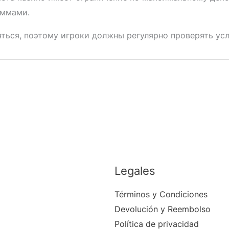
уммами.
ться, поэтому игроки должны регулярно проверять усл
Legales
Términos y Condiciones
Devolución y Reembolso
Política de privacidad