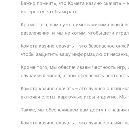
Важно помнить, что Комета казино скачать – э
интернету, чтобы играть.
Кроме того, вам нужно иметь минимальный воз
развлечения, и мы не хотим, чтобы дети играл
Комета казино скачать – это безопасное онл
чтобы защитить вашу информацию от несанкц
Кроме того, мы обеспечиваем честность игр,
случайных чисел, чтобы обеспечить честность
Комета казино скачать – это лучшее онлайн-
включая слоты, карточные игры и другие. Мы 
Также, мы обеспечиваем вам доступ к нашим 
Комета казино скачать – это лучшее онлайн-к