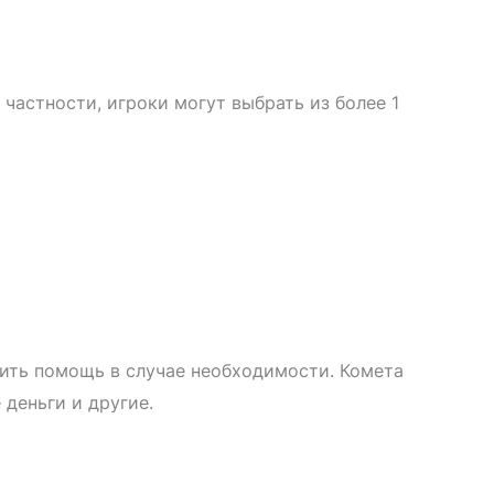
частности, игроки могут выбрать из более 1
чить помощь в случае необходимости. Комета
деньги и другие.