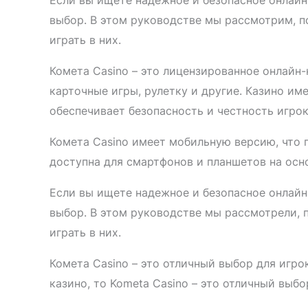
Если вы ищете надежное и безопасное онлайн-
выбор. В этом руководстве мы рассмотрим, по
играть в них.
Комета Casino – это лицензированное онлайн-
карточные игры, рулетку и другие. Казино им
обеспечивает безопасность и честность игрок
Комета Casino имеет мобильную версию, что 
доступна для смартфонов и планшетов на осно
Если вы ищете надежное и безопасное онлайн-
выбор. В этом руководстве мы рассмотрели, п
играть в них.
Комета Casino – это отличный выбор для игро
казино, то Kometa Casino – это отличный выбо