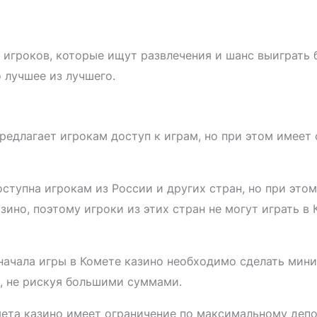
я игроков, которые ищут развлечения и шанс выиграть 
о лучшее из лучшего.
предлагает игрокам доступ к играм, но при этом имеет 
ступна игрокам из России и других стран, но при это
ино, поэтому игроки из этих стран не могут играть в 
начала игры в Комете казино необходимо сделать мини
ь, не рискуя большими суммами.
ета казино имеет ограничение по максимальному депоз