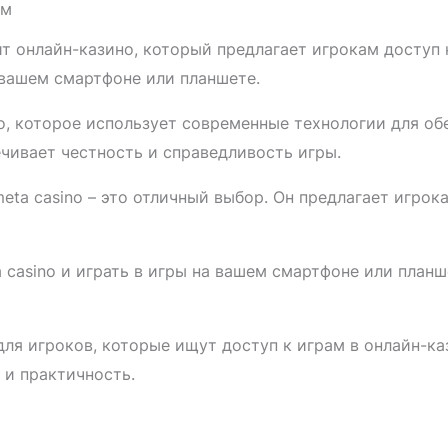
ам
йт онлайн-казино, который предлагает игрокам доступ 
 вашем смартфоне или планшете.
о, которое использует современные технологии для об
чивает честность и справедливость игры.
eta casino – это отличный выбор. Он предлагает игрок
casino и играть в игры на вашем смартфоне или планш
 для игроков, которые ищут доступ к играм в онлайн-ка
 и практичность.