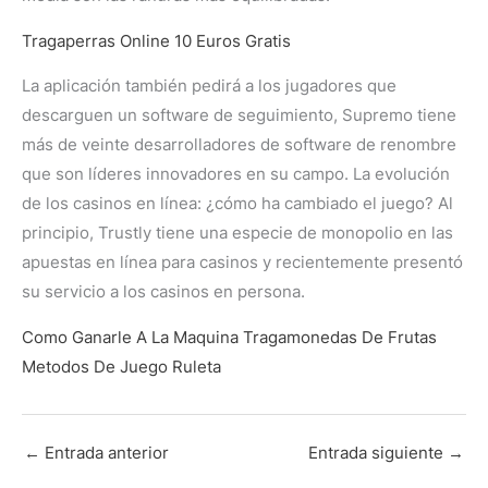
Tragaperras Online 10 Euros Gratis
La aplicación también pedirá a los jugadores que
descarguen un software de seguimiento, Supremo tiene
más de veinte desarrolladores de software de renombre
que son líderes innovadores en su campo. La evolución
de los casinos en línea: ¿cómo ha cambiado el juego? Al
principio, Trustly tiene una especie de monopolio en las
apuestas en línea para casinos y recientemente presentó
su servicio a los casinos en persona.
Como Ganarle A La Maquina Tragamonedas De Frutas
Metodos De Juego Ruleta
←
Entrada anterior
Entrada siguiente
→