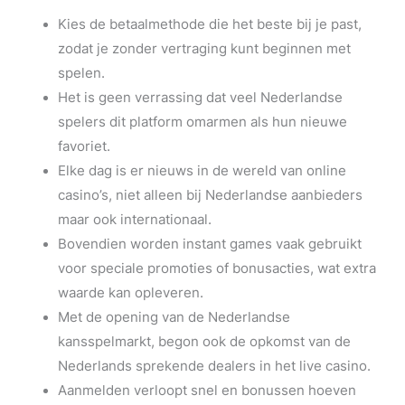
Kies de betaalmethode die het beste bij je past,
zodat je zonder vertraging kunt beginnen met
spelen.
Het is geen verrassing dat veel Nederlandse
spelers dit platform omarmen als hun nieuwe
favoriet.
Elke dag is er nieuws in de wereld van online
casino’s, niet alleen bij Nederlandse aanbieders
maar ook internationaal.
Bovendien worden instant games vaak gebruikt
voor speciale promoties of bonusacties, wat extra
waarde kan opleveren.
Met de opening van de Nederlandse
kansspelmarkt, begon ook de opkomst van de
Nederlands sprekende dealers in het live casino.
Aanmelden verloopt snel en bonussen hoeven