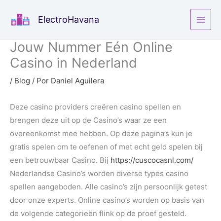
Ir
ElectroHavana
al
contenido
Jouw Nummer Eén Online
Casino in Nederland
/
Blog
/ Por
Daniel Aguilera
Deze casino providers creëren casino spellen en
brengen deze uit op de Casino’s waar ze een
overeenkomst mee hebben. Op deze pagina’s kun je
gratis spelen om te oefenen of met echt geld spelen bij
een betrouwbaar Casino. Bij
https://cuscocasnl.com/
Nederlandse Casino’s worden diverse types casino
spellen aangeboden. Alle casino’s zijn persoonlijk getest
door onze experts. Online casino’s worden op basis van
de volgende categorieën flink op de proef gesteld.