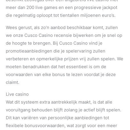
meer dan 200 live games en een progressieve jackpot
die regelmatig oploopt tot tientallen miljoenen euro’s.
Wees gerust, als zo’n aanbod beschikbaar komt, zullen
we onze Cusco Casino recensie bijwerken om je snel op
de hoogte te brengen. Bij Cusco Casino vind je
promotieaanbiedingen die je spelervaring zullen
verbeteren en opmerkelijke prijzen vrij zullen spelen. We
moeten benadrukken dat het essentieel is om de
voorwaarden van elke bonus te lezen voordat je deze
claimt.
Live casino
Wat dit systeem extra aantrekkelijk maakt, is dat alle
vooruitgang behouden blijft zolang je actief blijft spelen.
Dit kan variëren van persoonlijke aanbiedingen tot
flexibele bonusvoorwaarden, wat zorgt voor een meer