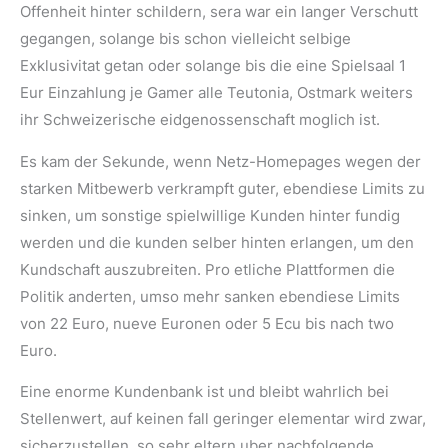
Offenheit hinter schildern, sera war ein langer Verschutt
gegangen, solange bis schon vielleicht selbige
Exklusivitat getan oder solange bis die eine Spielsaal 1
Eur Einzahlung je Gamer alle Teutonia, Ostmark weiters
ihr Schweizerische eidgenossenschaft moglich ist.
Es kam der Sekunde, wenn Netz-Homepages wegen der
starken Mitbewerb verkrampft guter, ebendiese Limits zu
sinken, um sonstige spielwillige Kunden hinter fundig
werden und die kunden selber hinten erlangen, um den
Kundschaft auszubreiten. Pro etliche Plattformen die
Politik anderten, umso mehr sanken ebendiese Limits
von 22 Euro, nueve Euronen oder 5 Ecu bis nach two
Euro.
Eine enorme Kundenbank ist und bleibt wahrlich bei
Stellenwert, auf keinen fall geringer elementar wird zwar,
sicherzustellen, so sehr eltern uber nachfolgende