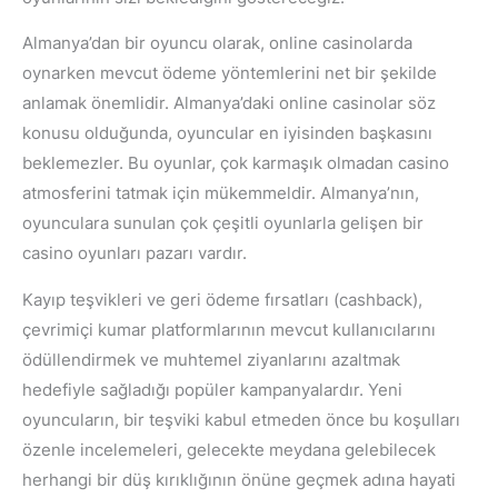
Almanya’dan bir oyuncu olarak, online casinolarda
oynarken mevcut ödeme yöntemlerini net bir şekilde
anlamak önemlidir. Almanya’daki online casinolar söz
konusu olduğunda, oyuncular en iyisinden başkasını
beklemezler. Bu oyunlar, çok karmaşık olmadan casino
atmosferini tatmak için mükemmeldir. Almanya’nın,
oyunculara sunulan çok çeşitli oyunlarla gelişen bir
casino oyunları pazarı vardır.
Kayıp teşvikleri ve geri ödeme fırsatları (cashback),
çevrimiçi kumar platformlarının mevcut kullanıcılarını
ödüllendirmek ve muhtemel ziyanlarını azaltmak
hedefiyle sağladığı popüler kampanyalardır. Yeni
oyuncuların, bir teşviki kabul etmeden önce bu koşulları
özenle incelemeleri, gelecekte meydana gelebilecek
herhangi bir düş kırıklığının önüne geçmek adına hayati