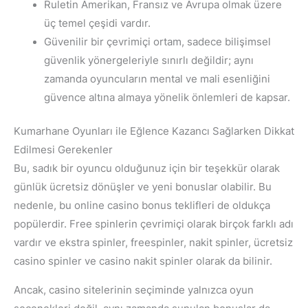
Ruletin Amerikan, Fransız ve Avrupa olmak üzere
üç temel çeşidi vardır.
Güvenilir bir çevrimiçi ortam, sadece bilişimsel
güvenlik yönergeleriyle sınırlı değildir; aynı
zamanda oyuncuların mental ve mali esenliğini
güvence altına almaya yönelik önlemleri de kapsar.
Kumarhane Oyunları ile Eğlence Kazancı Sağlarken Dikkat
Edilmesi Gerekenler
Bu, sadık bir oyuncu olduğunuz için bir teşekkür olarak
günlük ücretsiz dönüşler ve yeni bonuslar olabilir. Bu
nedenle, bu online casino bonus teklifleri de oldukça
popülerdir. Free spinlerin çevrimiçi olarak birçok farklı adı
vardır ve ekstra spinler, freespinler, nakit spinler, ücretsiz
casino spinler ve casino nakit spinler olarak da bilinir.
Ancak, casino sitelerinin seçiminde yalnızca oyun